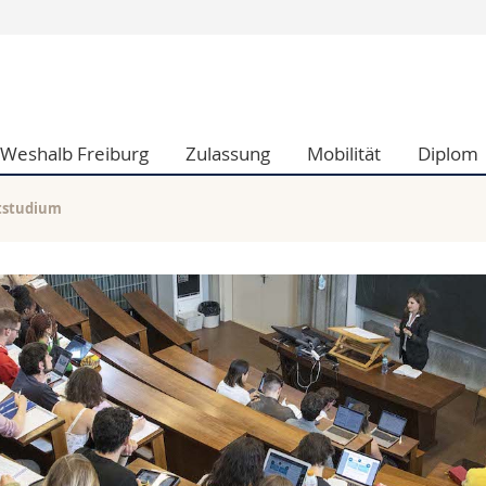
Informationen 
k.
Studieninteressier
aftliche Fak.
Studierende
Weshalb Freiburg
Zulassung
Mobilität
Diplom
d Sozialwissenschaftliche Fak.
Medien
Fak.
Forschende
ungs- und Bildungswissenschaften
Mitarbeitende
itstudium
 Med. Fak.
Doktorierende