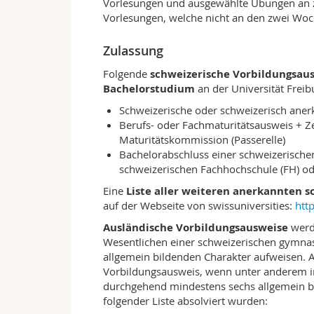
Vorlesungen und ausgewählte Übungen an 
ergibt sich ein klar strukturierter Studie
Vorlesungen, welche nicht an den zwei Woc
Sie dabei unterstützt, sich ein Verständn
in den verschiedenen Rechtsgebieten zu e
Zulassung
Jedes Studienjahr wird mit Prüfungen abg
Folgende
schweizerische Vorbildungsau
Ihren Studienerfolg verschaffen können. 
Bachelorstudium
an der Universität Freib
Masterprogramm offen.
Schweizerische oder schweizerisch aner
Zum Aufbau des Teilzeitstudiums
Berufs- oder Fachmaturitätsausweis + Z
Der Erfolg in der Rechtspraxis bedingt ei
Maturitätskommission (Passerelle)
Abstriche auch im Teilzeitstudium.
Bachelorabschluss einer schweizerische
schweizerischen Fachhochschule (FH) o
Erstes Studienjahr
(Mi/Do): Einführung
Verwaltungsrecht (AT/BT), Europarech
Eine
Liste aller weiteren anerkannten 
Zweites Studienjahr
(Mi/Do): Strafrecht
auf der Webseite von swissuniversities:
htt
Drittes Studienjahr
(Mo/Di): Römisches
Ausländische Vorbildungsausweise
werde
Obligationenrecht (AT, BT und Haftpfli
Wesentlichen einer schweizerischen gymnas
Viertes Studienjahr
(Fr/Mo): Handels- u
allgemein bildenden Charakter aufweisen. Al
Unsere Lehrveranstaltungen sind darauf an
Vorbildungsausweis, wenn unter anderem in 
braucht, um sich sicher und gewandt im
durchgehend mindestens sechs allgemein b
dazu angehalten, rechtlich relevante Texte
folgender Liste absolviert wurden:
systematischen Bezügen kritisch zu analy