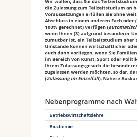
ersten Studienjahres offenstehen.
Wir wollen, dass Sie das Teilzeitstudiu
die Zulassung zum Teilzeitstudium an 
Internationale Vernetzung und Gasts
Voraussetzungen erfüllen Sie ohne weite
Seit ihren Anfängen setzt unsere Fakultät
Abschluss in einem anderen Fach oder (
den Austausch mit einer grossen Zahl vo
100% gerechnet) verfügen (
automatisch
Teilzeitstudierenden zugute. Zu den Ange
wenn Ihnen (3) aufgrund besonderer U
bestreiten, gehören zum Beispiel:
zumutbar ist, ein Teilzeitstudium aber 
– Center for Transnational Legal Studies 
Umstände können wirtschaftlicher oder 
– Internationale Seminare «Galatasaray (Tü
auch dann vorliegen, wenn Sie Familien
– Sommeruniversität des Instituts für Föd
im Bereich von Kunst, Sport oder Politik
– Summer School «European Private Law» a
Ihrem Zulassungsgesuch die besondere
zugelassen werden möchten, so dar, dam
Bei entsprechender zeitlicher Verfügbark
(
Zulassung im Einzelfall
). Nähere Auskün
Swiss European Mobility Programme
teil
Auslandaufenthalt an einer von über 100
Erfahrungen sammeln, die Ihnen auch in 
welchem Mass sich Ihr Studium verlänger
Nebenprogramme nach Wah
Leistungen erbringen, die wir Ihnen in F
Betriebswirtschaftslehre
Ausbildungsziele und Berufsperspekt
Das Bachelor-Studium an unserer Fakultät
Biochemie
Allgemeinbildung vermitteln. Wir halten n
Spezialwissen schnell veraltet. Viel besser