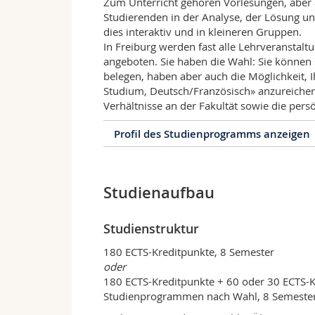
Zum Unterricht gehören Vorlesungen, aber
Studierenden in der Analyse, der Lösung und
dies interaktiv und in kleineren Gruppen.
In Freiburg werden fast alle Lehrveranstalt
angeboten. Sie haben die Wahl: Sie können 
belegen, haben aber auch die Möglichkeit, 
Studium, Deutsch/Französisch» anzureichern.
Verhältnisse an der Fakultät sowie die per
Profil des Studienprogramms anzeigen
Profil des Studienprogra
Studienaufbau
Grundzüge des Teilzeitstudiums
Den Bachelor of Law erlangen Sie im Teilz
Präsenzunterricht und Selbststudium. Der
Studienstruktur
konzentriert: Für jedes Fach finden entw
Wochentagen statt.
180 ECTS-Kreditpunkte, 8 Semester
Die Inhalte der übrigen Lehrveranstaltun
oder
sich, genügend Zeit für das Selbststudiu
180 ECTS-Kreditpunkte + 60 oder 30 ECTS-K
Studienprogrammen nach Wahl, 8 Semeste
Besonderes Merkmal des Teilzeitstudiums