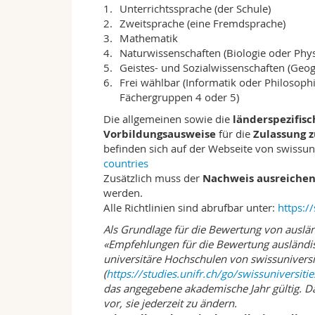
Unterrichtssprache (der Schule)
Lösungen zu erarbeiten. Beteiligung im Un
Zweitsprache (eine Fremdsprache)
Ausdruck gefördert und geübt wird. Am S
Mathematik
und Methoden, die es Ihnen erlauben, a
Naturwissenschaften (Biologie oder Phy
Vertiefen von Fachbereichen mit Zus
Geistes- und Sozialwissenschaften (Geog
Bereits auf Bachelor-Stufe können Sie be
Frei wählbar (Informatik oder Philosoph
Spezialkredite erwerben.
Fächergruppen 4 oder 5)
Die allgemeinen sowie die
länderspezifis
Zusätze
geben Ihrem Diplom ein besonder
Vorbildungsausweise
für die
Zulassung 
die zu den nach Studienplan erforderliche
befinden sich auf der Webseite von swissuni
folgende Zusätze:
countries
Europarecht
Zusätzlich muss der
Nachweis ausreichen
Religionsrecht («Utriusque Iuris»)
werden.
Zweisprachiges Studium, Deutsch/Fra
Alle Richtlinien sind abrufbar unter:
https:/
Als Grundlage für die Bewertung von auslä
Die Lehrveranstaltungen, die für die Zusä
«Empfehlungen für die Bewertung ausländi
finden nicht unbedingt an jenen Wochentag
universitäre Hochschulen von swissunivers
Spezialkredite
(«special credits») werden 
(
https://studies.unifr.ch/go/swissuniversiti
Masterabschluss erforderlich sind. Erwer
das angegebene akademische Jahr gültig. Das
vielfältigen Zusatzangebote Gebrauch ma
vor, sie jederzeit zu ändern.