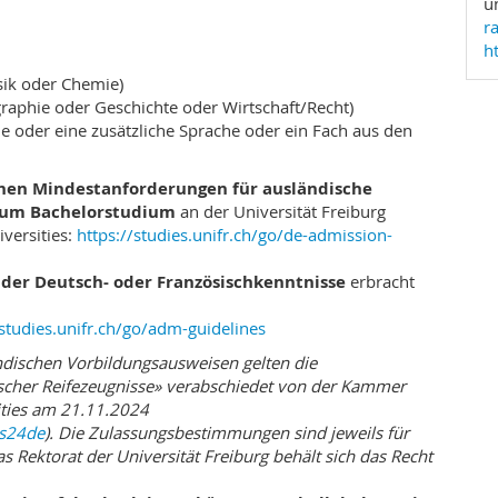
u
terricht ist erwünscht, wobei auch der schriftliche
r
chluss Ihres Studiums verfügen Sie über Kenntnisse
h
uch neue und neuartige Rechtsprobleme anzugehen.
sik oder Chemie)
ätzen und Spezialkrediten
raphie oder Geschichte oder Wirtschaft/Recht)
stimmte Bereiche vertiefen, indem Sie Zusätze und
ie oder eine zusätzliche Sprache oder ein Fach aus den
chen Mindestanforderungen für ausländische
es Gepräge. Erworben werden sie durch Leistungen,
zum Bachelorstudium
an der Universität Freiburg
n Leistungen hinzutreten. Möglich sind derzeit
versities:
https://studies.unifr.ch/go/de-admission-
der Deutsch- oder Französischkenntnisse
erbracht
nzösisch
/studies.unifr.ch/go/adm-guidelines
ndischen Vorbildungsausweisen gelten die
tze Europarecht und Religionsrecht zu belegen sind,
scher Reifezeugnisse» verabschiedet von der Kammer
en statt, die für das Teilzeitstudium fixiert wurden.
ities am 21.11.2024
an die ECTS- Kreditpunkte angerechnet, die für unseren
es24de
). Die Zulassungsbestimmungen sind jeweils für
ben können Sie sie, indem sie von einem der
 Rektorat der Universität Freiburg behält sich das Recht
chen, die Ihnen nach dem erfolgreichen Abschluss des