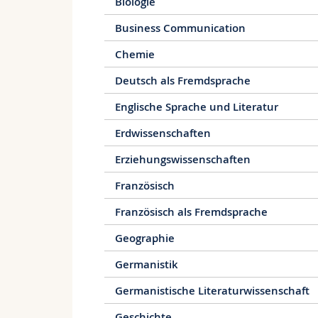
Biologie
Kernbereiche verfügt.
Business Communication
Viele Studierende, die den Bachelor hier
Chemie
des Studiums auf Masterstufe und machen
fächerübergreifenden Studienangebot in F
Deutsch als Fremdsprache
oder Anwalt ist erst mit dem Master-Abs
und Absolventen mannigfaltigste Berufsfe
Englische Sprache und Literatur
Erdwissenschaften
Erziehungswissenschaften
Französisch
Französisch als Fremdsprache
Geographie
Germanistik
Germanistische Literaturwissenschaft
Geschichte