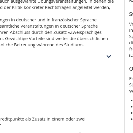
B
 auch ausgewählte Übungsveranstaltungen, in denen die
 der Kritik konkreter Rechtsfragen angeleitet werden,
S
ungen in deutscher und in französischer Sprache
V
sämtliche Veranstaltungen in deutscher Sprache
i
Ihren Abschluss durch den Zusatz «Zweisprachiges
S
 Gewichtige Vorteile sind weiter die übersichtlichen
d
sönliche Betreuung während des Studiums.
f
(
O
mms
E
S
eitstudium nach vier Jahren. Dieses besteht aus
W
 Präsenzunterricht ist auf zwei Wochentage
eder die Vorlesungen oder die Übungen an diesen zwei
gen sind im Selbststudium zu erarbeiten. Es empfiehlt
m einzuplanen.
reditpunkte als Zusatz in einem oder zwei
r
 ist die Bildung von Jahresschwerpunkten. Daraus