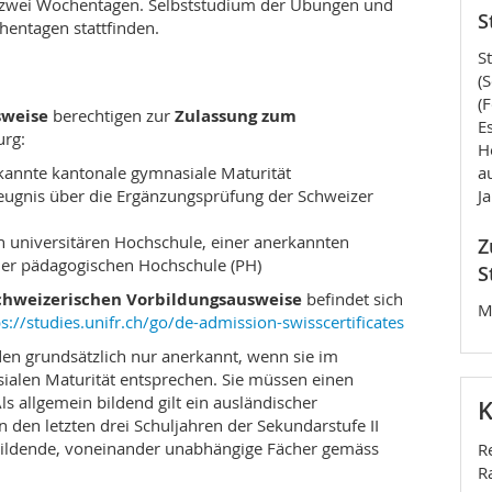
zwei Wochentagen. Selbststudium der Übungen und
nplan, der Sie durch das breite Fächerangebot führt und
S
hentagen stattfinden.
is für die Grundlagen des Rechts und solide Kenntnisse
rarbeiten.
S
(
eschlossen, damit Sie sich periodisch Aufschluss über
(
sweise
berechtigen zur
Zulassung zum
Mit dem Bachelor of Law steht Ihnen der Weg ins
E
urg:
H
kannte kantonale gymnasiale Maturität
a
eugnis über die Ergänzungsprüfung der Schweizer
J
n breites und solides juristisches Fundament – ohne
n universitären Hochschule, einer anerkannten
Z
der pädagogischen Hochschule (PH)
 ins Recht, Rechtsdurchsetzung, Bundesstaatsrecht,
S
t und Völkerrecht
schweizerischen Vorbildungsausweise
befindet sich
M
 (I/II), Rechtsgeschichte, Rechtsphilosophie
ps://studies.unifr.ch/go/de-admission-swisscertificates
 Recht, Personen-, Sachen-, Familien- und Erbrecht,
n grundsätzlich nur anerkannt, wenn sie im
chtrecht)
ialen Maturität entsprechen. Sie müssen einen
nd Wirtschaftsrecht, Steuerrecht und Sozialrecht
s allgemein bildend gilt ein ausländischer
K
gelegt, Ihnen jene Fähigkeiten zu vermitteln, die es
den letzten drei Schuljahren der Sekundarstufe II
 Rechtssystem zu bewegen. Konsequent werden Sie
ildende, voneinander unabhängige Fächer gemäss
R
 (vorab Gesetze und Gerichtsurteile) in ihren
R
sieren, Rechtsfragen zu erkennen und tragfähige