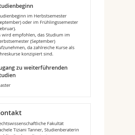
tudienbeginn
tudienbeginn im Herbstsemester
September) oder im Frühlingssemester
Februar).
s wird empfohlen, das Studium im
erbstsemester (September)
ufzunehmen, da zahlreiche Kurse als
ahreskurse konzipiert sind.
ugang zu weiterführenden
tudien
aster
ontakt
echtswissenschaftliche Fakultät
achele Tiziani Tanner, Studienberaterin