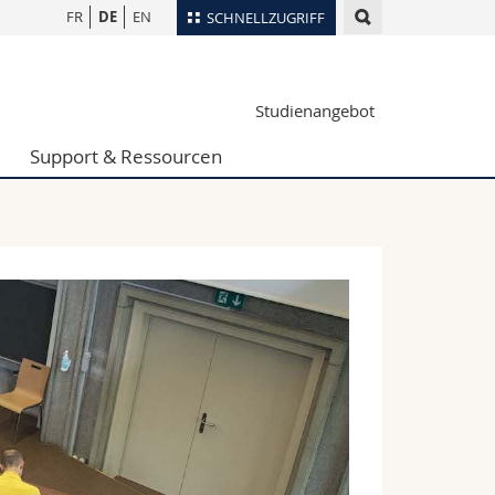
FR
DE
EN
SCHNELLZUGRIFF
für
Personenverzeichnis
Studienangebot
Ortsplan
te
Bibliotheken
Support & Ressourcen
Webmail
Vorlesungsverzeichnis
MyUnifr