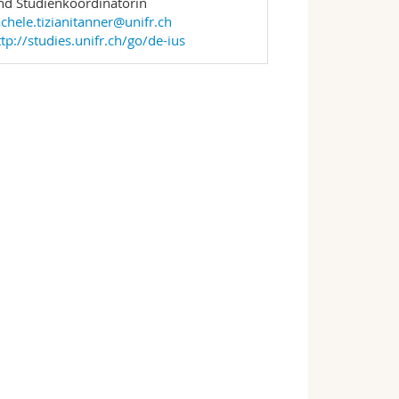
nd Studienkoordinatorin
achele.tizianitanner@unifr.ch
ttp://studies.unifr.ch/go/de-ius