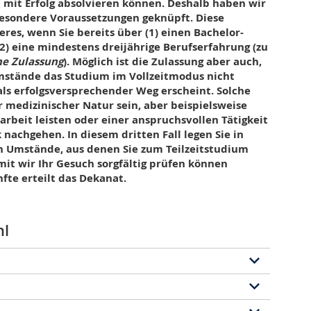
m mit Erfolg absolvieren können. Deshalb haben wir
besondere Voraussetzungen geknüpft. Diese
emester («Erasmus»)
res, wenn Sie bereits über (1) einen Bachelor-
 auf eine starke internationale Vernetzung und pflegt
2) eine mindestens dreijährige Berufserfahrung (zu
n Fakultäten im Ausland. Dies kommt auch unseren
e Zulassung
). Möglich ist die Zulassung aber auch,
boten, die wir gemeinsam mit Partneruniversitäten
mstände das Studium im Vollzeitmodus nicht
als erfolgsversprechender Weg erscheint. Solche
(CTLS) in London; Student Exchange in Shanghai (China);
medizinischer Natur sein, aber beispielsweise
rkei) – Freiburg»;
arbeit leisten oder einer anspruchsvollen Tätigkeit
eralismus an der Universität Freiburg;
 nachgehen. In diesem dritten Fall legen Sie in
n der Universität Salzburg (Österreich).
n Umstände, aus denen Sie zum Teilzeitstudium
it wir Ihr Gesuch sorgfältig prüfen können
eit können Studierende im Teilzeitstudium auch am
fte erteilt das Dekanat.
nehmen, also einen ein- oder zweisemestrigen
 europäischen Rechtsfakultäten einschalten und dort
Ihrer späteren Praxis zugute kommen werden. In
t, hängt davon ab, in welchem Umfang Sie im Ausland
l
reiburg anrechnen können.
iven
 will den Studierenden eine grundsolide juristische
ichts von einer verfrühten Spezialisierung, da
 gerüstet ist, wer über ein vertieftes Verständnis der