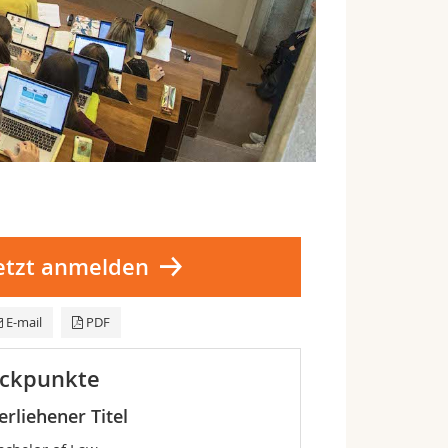
etzt anmelden
E-mail
PDF
ckpunkte
erliehener Titel