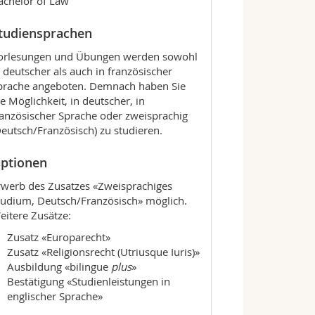
achelor of Law
tudiensprachen
orlesungen und Übungen werden sowohl
n deutscher als auch in französischer
prache angeboten. Demnach haben Sie
ie Möglichkeit, in deutscher, in
ranzösischer Sprache oder zweisprachig
Deutsch/Französisch) zu studieren.
ptionen
rwerb des Zusatzes «Zweisprachiges
tudium, Deutsch/Französisch» möglich.
eitere Zusätze:
Zusatz «Europarecht»
Zusatz «Religionsrecht (Utriusque Iuris)»
Ausbildung «bilingue
plus
»
Bestätigung «Studienleistungen in
englischer Sprache»