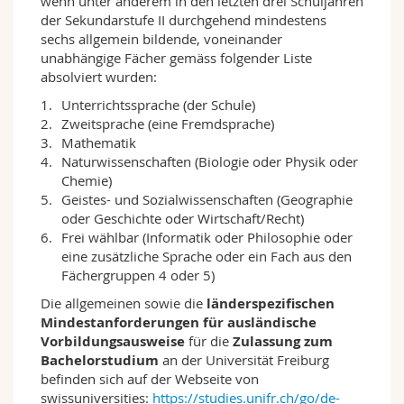
wenn unter anderem in den letzten drei Schuljahren
Unterrichtsräumen wird ausschliesslich
der Sekundarstufe II durchgehend mindestens
Englisch gesprochen. Bei uns können Sie sich
sechs allgemein bildende, voneinander
mit der Rolle der Frau im Mittelalter befassen,
unabhängige Fächer gemäss folgender Liste
in Theaterstücken spielen, linguistische
absolviert wurden:
Feldarbeit in Pragmatik absolvieren, englische
Literatur und ihre Beziehungen zu sonstigen
Unterrichtssprache (der Schule)
Medien und/oder Technologie studieren, die
Zweitsprache (eine Fremdsprache)
reichhaltige intellektuelle Welt der englischen
Mathematik
und der europäischen Renaissance entdecken,
Naturwissenschaften (Biologie oder Physik oder
das Genre des amerikanischen Westerns
Chemie)
erforschen und zeitgenössische amerikanische
Geistes- und Sozialwissenschaften (Geographie
Dichter treffen. Sie lernen international
oder Geschichte oder Wirtschaft/Recht)
anerkannte Gelehrte kennen, die regelmässig
Frei wählbar (Informatik oder Philosophie oder
als Gastredner von unserer Universität
eine zusätzliche Sprache oder ein Fach aus den
eingeladen werden. Wir bieten auch
Fächergruppen 4 oder 5)
Austauschprogramme mit unseren
Die allgemeinen sowie die
länderspezifischen
Partneruniversitäten in Nebraska, Mississippi,
Mindestanforderungen für ausländische
Arizona und Southampton, insbesondere für
Vorbildungsausweise
für die
Zulassung zum
Bachelorstudierende im ersten und zweiten
Bachelorstudium
an der Universität Freiburg
Studienjahr. Einige unserer Studierenden haben
befinden sich auf der Webseite von
Literaturpreise gewonnen und ihre Arbeiten
swissuniversities:
https://studies.unifr.ch/go/de-
veröffentlicht. Sie erlebten Intensivwochen zum