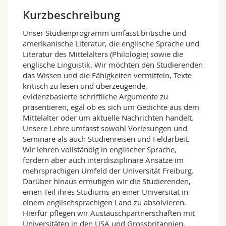
Math.-Nat. und Med. Fak.
Mitarbeitende
Webmail
Kurzbeschreibung
Unser Studienprogramm umfasst britische und
Interfakultär
Doktorierende
Vorlesungsverzeichnis
amerikanische Literatur, die englische Sprache und
Literatur des Mittelalters (Philologie) sowie die
MyUnifr
englische Linguistik. Wir möchten den Studierenden
das Wissen und die Fähigkeiten vermitteln, Texte
kritisch zu lesen und überzeugende,
evidenzbasierte schriftliche Argumente zu
präsentieren, egal ob es sich um Gedichte aus dem
Mittelalter oder um aktuelle Nachrichten handelt.
Unsere Lehre umfasst sowohl Vorlesungen und
Seminare als auch Studienreisen und Feldarbeit.
Wir lehren vollständig in englischer Sprache,
fördern aber auch interdisziplinäre Ansätze im
mehrsprachigen Umfeld der Universität Freiburg.
Darüber hinaus ermutigen wir die Studierenden,
einen Teil ihres Studiums an einer Universität in
einem englischsprachigen Land zu absolvieren.
Hierfür pflegen wir Austauschpartnerschaften mit
Universitäten in den USA und Grossbritannien.