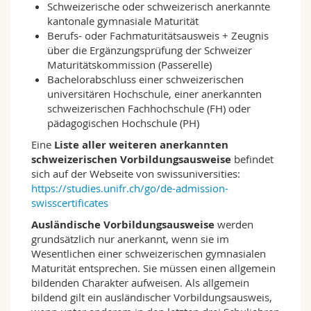
Schweizerische oder schweizerisch anerkannte
Was bieten wir?
kantonale gymnasiale Maturität
Unser breit gefächerter Studienplan umfasst
Berufs- oder Fachmaturitätsausweis + Zeugnis
die englische Linguistik, die englische Sprache
über die Ergänzungsprüfung der Schweizer
und Literatur des Mittelalters sowie die
Maturitätskommission (Passerelle)
britische und die amerikanische Literatur;
Bachelorabschluss einer schweizerischen
manche Kurse beinhalten auch weitere
universitären Hochschule, einer anerkannten
englischsprachige Texte. Darüber hinaus führen
schweizerischen Fachhochschule (FH) oder
wir geförderte Forschungsprojekte durch und
pädagogischen Hochschule (PH)
veröffentlichen unsere Forschungsergebnisse.
Eine
Liste aller weiteren anerkannten
In Forschung und Lehre ist die
schweizerischen Vorbildungsausweise
befindet
Zusammenarbeit mit den Kolleginnen und
sich auf der Webseite von swissuniversities:
Kollegen aus anderen Departementen oder mit
https://studies.unifr.ch/go/de-admission-
dem Institut für Allgemeine und Vergleichende
swisscertificates
Literaturwissenschaft, dem Mediävistischen
Institut oder dem Freiburger Institut für die
Ausländische Vorbildungsausweise
werden
Erforschung der Renaissance und der Frühen
grundsätzlich nur anerkannt, wenn sie im
Neuzeit sehr vielfältig und wertvoll.
Wesentlichen einer schweizerischen gymnasialen
Maturität entsprechen. Sie müssen einen allgemein
Was lernen Sie bei uns?
bildenden Charakter aufweisen. Als allgemein
Unsere Studierenden stammen aus der Schweiz
bildend gilt ein ausländischer Vorbildungsausweis,
und aus dem Ausland. In den Gängen und