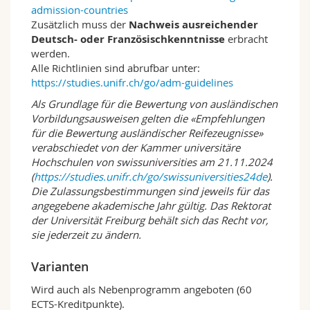
admission-countries
Londoner Theater und konnten in Renaissance-
Zusätzlich muss der
Nachweis ausreichender
Theaterstücken sowie Filmen an Oxford-
Deutsch- oder Französischkenntnisse
erbracht
Colleges spielen. Wieder andere haben
werden.
Reisestipendien für akademische Konferenzen
Alle Richtlinien sind abrufbar unter:
von Albuquerque bis Puerto Rico gewonnen.
https://studies.unifr.ch/go/adm-guidelines
Die Linguistikstudierenden können sich mithilfe
von Online-Fragebögen und Versuchen an
Als Grundlage für die Bewertung von ausländischen
echten empirischen Studien beteiligen. Darüber
Vorbildungsausweisen gelten die «Empfehlungen
hinaus können sie an den vom national
für die Bewertung ausländischer Reifezeugnisse»
anerkannten Wissenschaftlichen
verabschiedet von der Kammer universitäre
Kompetenzzentrum für Mehrsprachigkeit
Hochschulen von swissuniversities am 21.11.2024
organisierten Workshops teilnehmen. Den
(
https://studies.unifr.ch/go/swissuniversities24de
).
Literaturstudierenden steht die Möglichkeit
Die Zulassungsbestimmungen sind jeweils für das
offen, Kurse am Institut für Allgemeine und
angegebene akademische Jahr gültig. Das Rektorat
Vergleichende Literaturwissenschaft zu
der Universität Freiburg behält sich das Recht vor,
belegen.
sie jederzeit zu ändern.
Wie lernen Sie bei uns?
Varianten
Im Rahmen Ihres Studiums lernen Sie viele
Facetten der englischen Literatur und Linguistik
Wird auch als Nebenprogramm angeboten (60
kennen – nicht nur da und dort ein Fragment:
ECTS-Kreditpunkte).