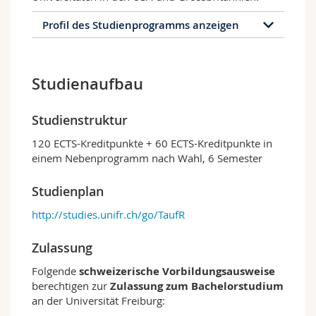
Profil des Studienprogramms anzeigen
Profil des Studienprogramms
Studienaufbau
Wer sind wir?
Das Departement für Englisch ist das grösste
Departement für Sprach- und
Studienstruktur
Literaturwissenschaft der Universität Freiburg.
Es ist aber dennoch klein genug, um vor allem
120 ECTS-Kreditpunkte + 60 ECTS-Kreditpunkte in
in kleineren Seminaren eine familiäre
einem Nebenprogramm nach Wahl, 6 Semester
Atmosphäre zwischen den Studierenden und
den Lehrenden zu schaffen. Die Professorinnen
Studienplan
und Professoren werden in der Lehre von
http://studies.unifr.ch/go/TaufR
Doktorandinnen und Doktoranden, Postdoc-
Assistentinnen und -Assistenten sowie von
Lehrbeauftragten unterstützt, die parallel dazu
Zulassung
ihre eigene Forschung betreiben. Das Team des
Folgende
schweizerische Vorbildungsausweise
Departements für Englisch hat internationale
berechtigen zur
Zulassung zum Bachelorstudium
Karrieren absolviert, was vielfältige
an der Universität Freiburg:
Forschungs- und Lehransätze fördert.