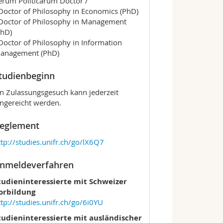
erum Politicarum Doctor /
 Doctor of Philosophy in Economics (PhD)
 Doctor of Philosophy in Management
PhD)
 Doctor of Philosophy in Information
anagement (PhD)
tudienbeginn
in Zulassungsgesuch kann jederzeit
ingereicht werden.
eglement
ttp://studies.unifr.ch/go/lX6Q7
nmeldeverfahren
tudieninteressierte mit Schweizer
orbildung
ttp://studies.unifr.ch/go/6i0YU
tudieninteressierte mit ausländischer