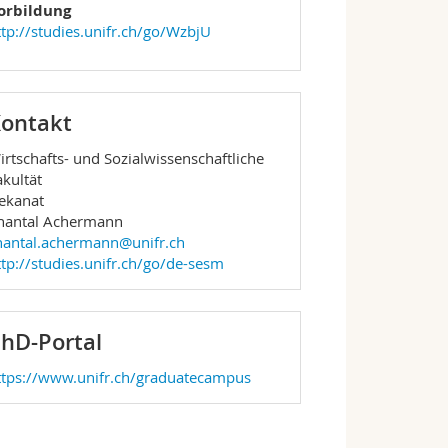
orbildung
ttp://studies.unifr.ch/go/WzbjU
ontakt
irtschafts- und Sozialwissenschaftliche
akultät
ekanat
hantal Achermann
hantal.achermann@unifr.ch
ttp://studies.unifr.ch/go/de-sesm
hD-Portal
ttps://www.unifr.ch/graduatecampus