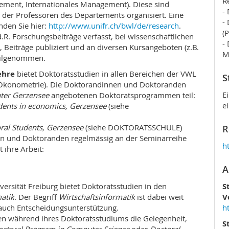
R
ment, Internationales Management). Diese sind
-
er Professoren des Departements organisiert. Eine
-
nden Sie hier:
http://www.unifr.ch/bwl/de/research
.
(
. Forschungsbeiträge verfasst, bei wissenschaftlichen
-
 Beiträge publiziert und an diversen Kursangeboten (z.B.
M
eilgenommen.
ehre
bietet Doktoratsstudien in allen Bereichen der VWL
S
Ökonometrie). Die Doktorandinnen und Doktoranden
E
ter Gerzensee
angebotenen Doktoratsprogrammen teil:
e
dents in economics, Gerzensee
(siehe
ral Students, Gerzensee
(siehe DOKTORATSSCHULE)
R
n und Doktoranden regelmässig an der Seminarreihe
h
 ihre Arbeit:
A
versität Freiburg bietet Doktoratsstudien in den
S
atik
. Der Begriff
Wirtschaftsinformatik
ist dabei weit
V
 auch Entscheidungsunterstützung.
h
 während ihres Doktoratsstudiums die Gelegenheit,
S