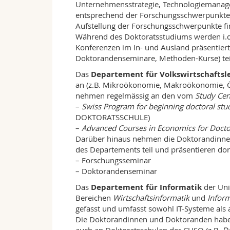
Unternehmensstrategie, Technologiemanage
entsprechend der Forschungsschwerpunkte d
Aufstellung der Forschungsschwerpunkte fi
Während des Doktoratsstudiums werden i.d.R
Konferenzen im In- und Ausland präsentiert,
Doktorandenseminare, Methoden-Kurse) t
Das
Departement für Volkswirtschaftsl
an (z.B. Mikroökonomie, Makroökonomie, 
nehmen regelmässig an den vom
Study Cen
–
Swiss Program for beginning doctoral stu
DOKTORATSSCHULE)
–
Advanced Courses in Economics for Docto
Darüber hinaus nehmen die Doktorandinne
des Departements teil und präsentieren dort
– Forschungsseminar
– Doktorandenseminar
Das
Departement für Informatik
der Uni
Bereichen
Wirtschaftsinformatik
und
Inform
gefasst und umfasst sowohl IT-Systeme als
Die Doktorandinnen und Doktoranden haben