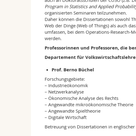
auch an Doktoratsschulen der CUSO (z.B.
Do
Program in Statistics and Applied Probabilit
organisierten Seminaren teilzunehmen.
Daher können die Dissertationen sowohl The
Web der Dinge (Web of Things) als auch d
umfassen, bei dem Operations-Research-Mo
werden.
Professorinnen und Professoren, die ber
Departement für Volkswirtschaftslehre
Prof. Berno Büchel
Forschungsgebiete:
– Industrieökonomik
– Netzwerkanalyse
– Ökonomische Analyse des Rechts
– Angewandte mikroökonomische Theorie
– Angewandte Spieltheorie
– Digitale Wirtschaft
Betreuung von Dissertationen in englischer