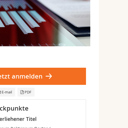
etzt anmelden
E-mail
PDF
ckpunkte
erliehener Titel