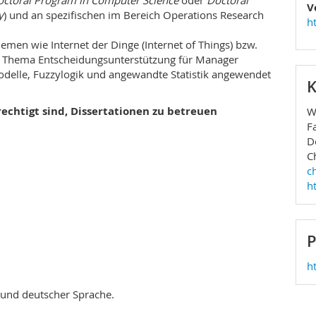
ctoral Program in Computer Science
oder
Doctoral
V
y
) und an spezifischen im Bereich Operations Research
h
men wie Internet der Dinge (Internet of Things) bzw.
as Thema Entscheidungsunterstützung für Manager
delle, Fuzzylogik und angewandte Statistik angewendet
K
echtigt sind, Dissertationen zu betreuen
W
F
D
C
c
h
P
h
 und deutscher Sprache.