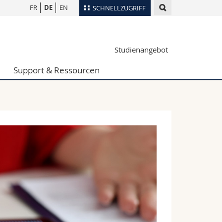
FR
DE
EN
SCHNELLZUGRIFF
für
Personenverzeichnis
Studienangebot
Ortsplan
te
Bibliotheken
Support & Ressourcen
Webmail
Vorlesungsverzeichnis
MyUnifr