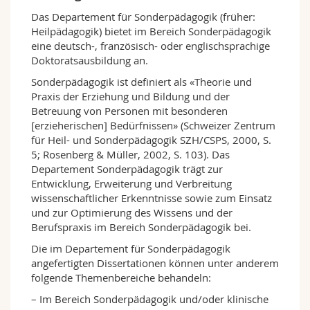
Math.-Nat. und Med. Fak.
Mitarbeitende
Webmail
Das Departement für Sonderpädagogik (früher:
Heilpädagogik) bietet im Bereich Sonderpädagogik
eine deutsch-, französisch- oder englischsprachige
Interfakultär
Doktorierende
Vorlesungsverzeichnis
Doktoratsausbildung an.
Sonderpädagogik ist definiert als «Theorie und
MyUnifr
Praxis der Erziehung und Bildung und der
Betreuung von Personen mit besonderen
[erzieherischen] Bedürfnissen» (Schweizer Zentrum
für Heil- und Sonderpädagogik SZH/CSPS, 2000, S.
5; Rosenberg & Müller, 2002, S. 103). Das
Departement Sonderpädagogik trägt zur
Entwicklung, Erweiterung und Verbreitung
wissenschaftlicher Erkenntnisse sowie zum Einsatz
und zur Optimierung des Wissens und der
Berufspraxis im Bereich Sonderpädagogik bei.
Die im Departement für Sonderpädagogik
angefertigten Dissertationen können unter anderem
folgende Themenbereiche behandeln:
– Im Bereich Sonderpädagogik und/oder klinische