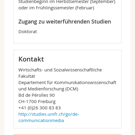
Öffentlichkeitskommunikation
Studienbeginn im Herbstsemester (September)
Project Seminars
: freie Auswahl aus
oder im Frühlingssemester (Februar)
Projektseminaren zu verschiedensten
Themen, in denen Studierende in kleinen
Zugang zu weiterführenden Studien
Teams wissenschaftlich fundiert an
Doktorat
praxisrelevanten Projekten arbeiten
Personalised Choice
: Wahlveranstaltungen
und/oder Praktikum
Masterarbeit
und Kolloquium inkl.
Verteidigung
Kontakt
Das Masterprogramm «Digital Media &
Wirtschafts- und Sozialwissenschaftliche
Communication for Social Impact» ist nicht nur
Fakultät
inhaltlich einzigartig, sondern auch mit Blick
Departement für Kommunikationswissenschaft
auf die
Lehr- und Lernformen
. Das Studium
und Medienforschung (DCM)
an der Universität Freiburg bietet Ihnen
Bd de Pérolles 90
CH-1700 Freiburg
–
innovative Lehre
: Frontalunterricht war
+41 (0)26 300 83 83
gestern. In unseren Projektseminaren arbeiten
http://studies.unifr.ch/go/de-
Sie in kleinen Teams kritisch und
communicationmedia
lösungsorientiert an praxisrelevanten Projekten
– etwa an Kommunikationsstrategien für