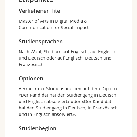
Theorie und Forschung mit praxisorientierten
Verliehener Titel
Lehrformen.
Master of Arts in Digital Media &
Inhaltlich
fokussiert das Masterprogramm
Communication for Social Impact
darauf, wie Medien und Kommunikation für
das Gemeinwohl gestaltet und genutzt werden
Studiensprachen
können. Dabei besteht das Angebot aus sechs
Modulen:
Nach Wahl, Studium auf Englisch, auf Englisch
und Deutsch oder auf Englisch, Deutsch und
Core Topics
: Demokratie, Medien und
Französisch
Technologie; Strategische Kommunikation;
Medien- und Plattform-Governance;
Optionen
Mediennutzung und -wirkung; Persuasion
und digitale Mobilisierung; Digitaler
Vermerk der Studiensprachen auf dem Diplom:
Journalismus und Content Creation
«Der Kandidat hat den Studiengang in Deutsch
Research Competencies
:
und Englisch absolviert» oder «Der Kandidat
Forschungsdesign, Datenerhebung,
hat den Studiengang in Deutsch, in Französisch
Datenanalyse und Visualisierung
und in Englisch absolviert».
Project Management & Transfer
:
Projektmanagement, Leadership und
Studienbeginn
Strategien der Wissenschafts- und