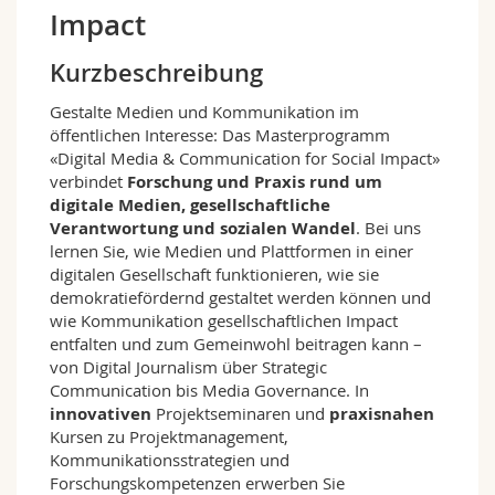
Math.-Nat. und Med. Fak.
Mitarbeitende
Impact
Webmail
Kurzbeschreibung
Interfakultär
Doktorierende
Vorlesungsverzeichnis
Gestalte Medien und Kommunikation im
öffentlichen Interesse: Das Masterprogramm
MyUnifr
«Digital Media & Communication for Social Impact»
verbindet
Forschung und Praxis rund um
digitale Medien, gesellschaftliche
Verantwortung und sozialen Wandel
. Bei uns
lernen Sie, wie Medien und Plattformen in einer
digitalen Gesellschaft funktionieren, wie sie
demokratiefördernd gestaltet werden können und
wie Kommunikation gesellschaftlichen Impact
entfalten und zum Gemeinwohl beitragen kann –
von Digital Journalism über Strategic
Communication bis Media Governance. In
innovativen
Projektseminaren und
praxisnahen
Kursen zu Projektmanagement,
Kommunikationsstrategien und
Forschungskompetenzen erwerben Sie