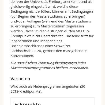
der von der Universität Freiburg anerkannt und als
Das Masterprogramm «Digital Media &
gleichwertig eingestuft wird, welche diese
Communication for Social Impact» zeichnet sich
Bedingung nicht erfüllen, können mit Bedingungen
aus durch:
(vor Beginn des Masterstudiums zu erbringen)
–
Gesellschaftliche Relevanz
: Lernen Sie, wie
und/oder Auflagen (während des Masterstudiums
Kommunikation sozialen Wandel beeinflusst –
zu erbringen) zum Masterstudium zugelassen
und wie Medien und Kommunikation aktiv
werden. Diese Studienleistungen dürfen 60 ECTS-
verändert werden können.
Kreditpunkte nicht überschreiten. Dasselbe trifft für
Inhaberinnen und Inhaber eines
–
Internationale Ausrichtung
: Profitieren Sie
Bachelorabschlusses einer Schweizer
von globalen Perspektiven in Forschung und
Fachhochschule zu, gemäss den massgebenden
Lehre – in einem englischsprachigen oder
Konventionen.
mehrsprachigen Master in der Schweiz.
Die spezifischen Zulassungsbedingungen jedes
–
Praxisnahe Forschung
: Arbeiten Sie an
Masterstudienprogrammes bleiben vorbehalten.
Themen von hoher Relevanz für die Medien-
und Kommunikationspraxis – umgesetzt in
Varianten
innovativen Forschungs- und
Wird auch als Nebenprogramm angeboten (30
Transferprojekten.
ECTS-Kreditpunkte).
Freiburger Profil
Das Masterprogramm «Digital Media &
Eckpunkte
Communication for Social Impact» verbindet