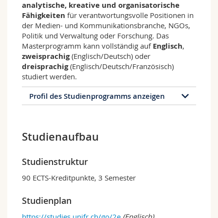
analytische, kreative und organisatorische
Fähigkeiten
für verantwortungsvolle Positionen in
der Medien- und Kommunikationsbranche, NGOs,
Politik und Verwaltung oder Forschung. Das
Masterprogramm kann vollständig auf
Englisch
,
zweisprachig
(Englisch/Deutsch) oder
dreisprachig
(Englisch/Deutsch/Französisch)
studiert werden.
Profil des Studienprogramms anzeigen
Profil des Studienprogramms
Studienaufbau
Das Masterprogramm «Digital Media &
Communication for Social Impact» an der
Universität Freiburg steht unter dem
Studienstruktur
Leitgedanken «
Shaping Media and
Communication in the Public Interest
». Es
90 ECTS-Kreditpunkte, 3 Semester
verbindet Wissenschaft und Praxis rund um
digitale Medien, gesellschaftliche
Studienplan
Verantwortung und sozialen Wandel.
https://studies.unifr.ch/go/2e
(Englisch)