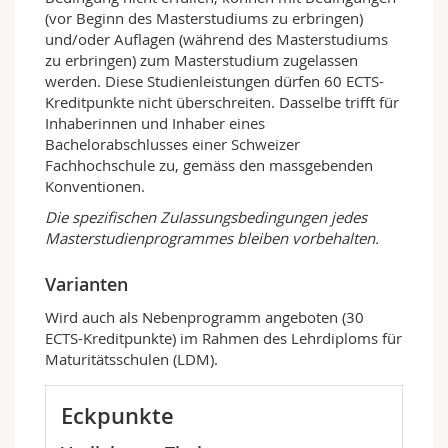
(vor Beginn des Masterstudiums zu erbringen)
Englischsprachige Studierende können das
und/oder Auflagen (während des Masterstudiums
Studienprogramm problemlos absolvieren. Der
zu erbringen) zum Masterstudium zugelassen
Master setzt sich aus insgesamt zwölf
werden. Diese Studienleistungen dürfen 60 ECTS-
Unterrichtseinheiten und der von einer
Kreditpunkte nicht überschreiten. Dasselbe trifft für
Professorin oder einem Professor betreuten
Inhaberinnen und Inhaber eines
Masterarbeit zusammen. Die Studierenden
Bachelorabschlusses einer Schweizer
haben zudem die Möglichkeit, sich auf ein
Fachhochschule zu, gemäss den massgebenden
bestimmtes Fachgebiet zu spezialisieren oder
Konventionen.
das Masterstudium durch ein Nebenprogramm
zu ergänzen. Die Regelstudienzeit beträgt drei
Die spezifischen Zulassungsbedingungen jedes
Semester (Vollzeit); das Programm kann jedoch
Masterstudienprogrammes bleiben vorbehalten.
auch in Teilzeit individuell absolviert werden.
Varianten
Ausbildungsziele und Berufsperspektiven
Durch das breit angelegte Kursangebot aus
Wird auch als Nebenprogramm angeboten (30
verschiedenen Fachbereichen und den
ECTS-Kreditpunkte) im Rahmen des Lehrdiploms für
wissenschaftlich fundierten, aber praktisch
Maturitätsschulen (LDM).
orientierten Ansatz eignet sich der Studiengang
Swiss Joint Master of Science in Computer
Eckpunkte
Science
dazu, die Studierenden auf den
Arbeitsmarkt vorzubereiten, da qualifizierte