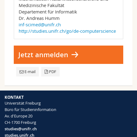
Medizinische Fakultät
Departement für Informatik
Dr. Andreas Humm
inf-scimed@unifr.ch
http://studies.unifr.ch/go/de-computerscience
Jetzt anmelden
E-mail
PDF
KONTAKT
Universität Freiburg
Büro für Studieninformation
Av. d'Europe 20
CH-1700 Freiburg
studies@unifr.ch
studies.unifr.ch