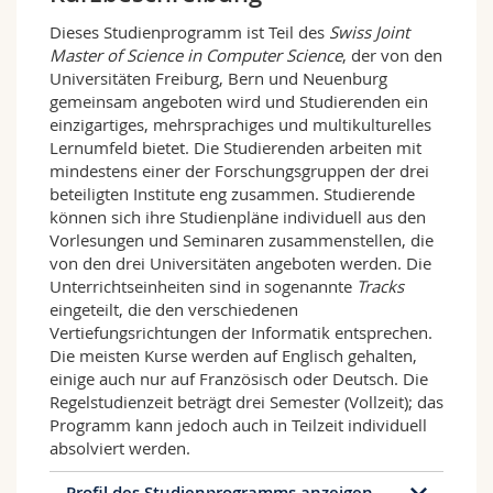
Math.-Nat. und Med. Fak.
Mitarbeitende
Webmail
Dieses Studienprogramm ist Teil des
Swiss Joint
Master of Science in Computer Science
, der von den
Interfakultär
Doktorierende
Vorlesungsverzeichnis
Universitäten Freiburg, Bern und Neuenburg
gemeinsam angeboten wird und Studierenden ein
einzigartiges, mehrsprachiges und multikulturelles
MyUnifr
Lernumfeld bietet. Die Studierenden arbeiten mit
mindestens einer der Forschungsgruppen der drei
beteiligten Institute eng zusammen. Studierende
können sich ihre Studienpläne individuell aus den
Vorlesungen und Seminaren zusammenstellen, die
von den drei Universitäten angeboten werden. Die
Unterrichtseinheiten sind in sogenannte
Tracks
eingeteilt, die den verschiedenen
Vertiefungsrichtungen der Informatik entsprechen.
Die meisten Kurse werden auf Englisch gehalten,
einige auch nur auf Französisch oder Deutsch. Die
Regelstudienzeit beträgt drei Semester (Vollzeit); das
Programm kann jedoch auch in Teilzeit individuell
absolviert werden.
Profil des Studienprogramms anzeigen