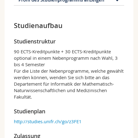
Profil des Studienprogramms
Studienaufbau
Dieses Studienprogramm der Universität
Freiburg ist Teil des
Swiss Joint Master of
Science in Computer Science
(SJMCS), der
Studienstruktur
von den Universitäten Freiburg, Bern und
Neuenburg gemeinsam angeboten wird. Der
90 ECTS-Kreditpunkte + 30 ECTS-Kreditpunkte
Joint Master ermöglicht es Absolventinnen und
optional in einem Nebenprogramm nach Wahl, 3
Absolventen eines Bachelorstudienprogramms
bis 4 Semester
in Informatik oder eines verwandten
Für die Liste der Nebenprogramme, welche gewählt
Fachbereichs, ihre Informatikkenntnisse weiter
werden können, wenden Sie sich bitte an das
auszubauen. Die Studierenden arbeiten eng mit
Departement für Informatik der Mathematisch-
mindestens einer Forschungsgruppe der drei
Naturwissenschaftlichen und Medizinischen
beteiligten Institute zusammen. Dieses
Fakultät.
Studienprogramm bietet Studierenden ein breit
angelegtes und gut strukturiertes Programm,
Studienplan
das sich auf moderne Ausbildungskonzepte
http://studies.unifr.ch/go/z3FE1
stützt. Es kombiniert die Stärken der drei
beteiligten Universitäten: Der Campus gehört
damit zu den grössten der Schweiz und bietet
Zulassung