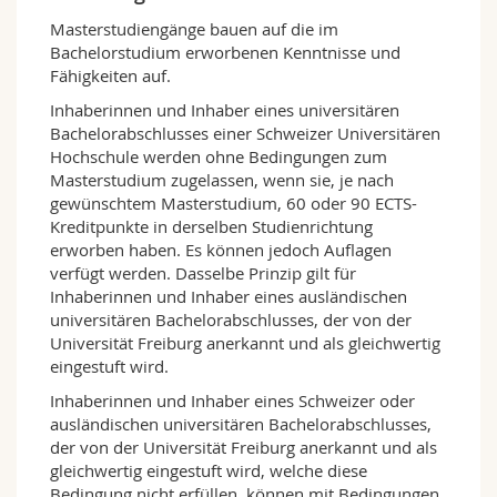
alles, was für die Eidgenossenschaft typisch ist.
Masterstudiengänge bauen auf die im
Das gemeinsame Masterprogramm bietet
Bachelorstudium erworbenen Kenntnisse und
Studierenden ein einzigartiges, mehrsprachiges
Fähigkeiten auf.
und multikulturelles Lernumfeld und eignet
sich ideal für Informatikerinnen und
Inhaberinnen und Inhaber eines universitären
Informatiker, die ihren Horizont erweitern und
Bachelorabschlusses einer Schweizer Universitären
sich in eine gute Ausgangsposition für die
Hochschule werden ohne Bedingungen zum
künftige Karriere bringen möchten.
Masterstudium zugelassen, wenn sie, je nach
gewünschtem Masterstudium, 60 oder 90 ECTS-
Studierende des gemeinsamen
Kreditpunkte in derselben Studienrichtung
Masterprogramms können sich ihre
erworben haben. Es können jedoch Auflagen
Studienpläne individuell aus über 70
verfügt werden. Dasselbe Prinzip gilt für
Vorlesungen und Seminaren zusammenstellen,
Inhaberinnen und Inhaber eines ausländischen
die von den Universitäten Freiburg, Bern und
universitären Bachelorabschlusses, der von der
Neuenburg angeboten werden (Kosten für
Universität Freiburg anerkannt und als gleichwertig
Fahrten zwischen den Universitäten werden
eingestuft wird.
erstattet). Diese Unterrichtseinheiten sind in
Inhaberinnen und Inhaber eines Schweizer oder
sogenannte
Tracks
eingeteilt, die den
ausländischen universitären Bachelorabschlusses,
verschiedenen Vertiefungsrichtungen der
der von der Universität Freiburg anerkannt und als
Informatik entsprechen. Die meisten Kurse
gleichwertig eingestuft wird, welche diese
werden auf Englisch gehalten, einige auch nur
Bedingung nicht erfüllen, können mit Bedingungen
auf Französisch oder Deutsch.