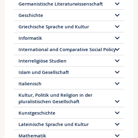
Institutionen, die der Konservation und
Germanistische Literaturwissenschaft
Präsentation historischen Wissens verpflichtet
Geschichte
sind: Archive, Bibliotheken und Museen. Die
Aufnahme einer Tätigkeit an Hochschulen oder
Griechische Sprache und Kultur
in Forschungsinstituten ist möglich, sofern die
Studien im Rahmen einer Promotion
Informatik
fortgesetzt werden. Die Universität Freiburg mit
ihrem breiten Angebot an
International and Comparative Social Policy
Forschungsschwerpunkten bietet auch hier
attraktive Möglichkeiten.
Interreligiöse Studien
Islam und Gesellschaft
Italienisch
Kultur, Politik und Religion in der
pluralistischen Gesellschaft
Kunstgeschichte
Lateinische Sprache und Kultur
Mathematik