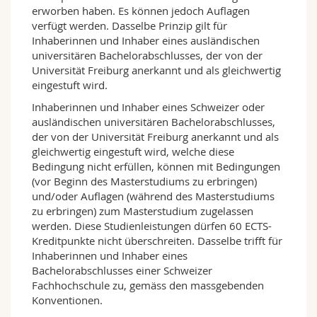
Für eine Spezialisierung in Alter Geschichte
erworben haben. Es können jedoch Auflagen
sind Kenntnisse in Griechisch oder Latein, in
verfügt werden. Dasselbe Prinzip gilt für
mittelalterlicher Geschichte Kenntnisse in
Inhaberinnen und Inhaber eines ausländischen
Latein unabdingbar. Diese Kenntnisse können,
universitären Bachelorabschlusses, der von der
falls nicht vorhanden, in Sprachkursen an der
Universität Freiburg anerkannt und als gleichwertig
Universität Freiburg erworben werden.
eingestuft wird.
Inhaberinnen und Inhaber eines Schweizer oder
Die Studierenden konzentrieren sich im
ausländischen universitären Bachelorabschlusses,
Rahmen des Masterstudienprogrammes auf
der von der Universität Freiburg anerkannt und als
zwei der vier Epochenfächer: Alte Geschichte,
gleichwertig eingestuft wird, welche diese
mittelalterliche Geschichte, Geschichte der
Bedingung nicht erfüllen, können mit Bedingungen
Neuzeit und Zeitgeschichte. In einem von ihnen
(vor Beginn des Masterstudiums zu erbringen)
wird die Abschlussarbeit geschrieben, die das
und/oder Auflagen (während des Masterstudiums
Ergebnis eigener Forschungstätigkeit darstellt.
zu erbringen) zum Masterstudium zugelassen
Studierende werden auf diese Aufgabe im
werden. Diese Studienleistungen dürfen 60 ECTS-
Rahmen von Ateliers und Kolloquien
Kreditpunkte nicht überschreiten. Dasselbe trifft für
vorbereitet, in denen Zwischenergebnisse der
Inhaberinnen und Inhaber eines
Arbeiten präsentiert und diskutiert werden.
Bachelorabschlusses einer Schweizer
Die Universität Freiburg verfügt über ein
Fachhochschule zu, gemäss den massgebenden
vielfältiges Angebot kulturwissenschaftlich
Konventionen.
orientierter Disziplinen. Die Studienprogramme