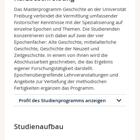
Math.-Nat. und Med. Fak.
Mitarbeitende
Webmail
Das Masterprogramm Geschichte an der Universität
Freiburg verbindet die Vermittlung umfassender
Interfakultär
Doktorierende
Vorlesungsverzeichnis
historischer Kenntnisse mit der Spezialisierung auf
einzelne Epochen und Themen. Die Studierenden
konzentrieren sich dabei auf zwei der vier
MyUnifr
Epochenfächer: Alte Geschichte, mittelalterliche
Geschichte, Geschichte der Neuzeit und
Zeitgeschichte. In einem von ihnen wird die
Abschlussarbeit geschrieben, die das Ergebnis
eigener Forschungstätigkeit darstellt.
Epochenübergreifende Lehrveranstaltungen und
Angebote zur Vertiefung der methodischen
Fertigkeiten ergänzen das Programm.
Profil des Studienprogramms anzeigen
Profil des Studienprogramms
Studienaufbau
Das Masterstudium der Geschichte an der
Universität Freiburg verbindet die Vermittlung
umfassender historischer Kenntnisse mit der