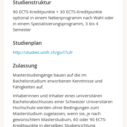
Studienstruktur
Spezialisierung auf einzelne Epochen und
Themen. Es kombiniert Wissensvermittlung mit
90 ECTS-Kreditpunkte + 30 ECTS-Kreditpunkte
der Befähigung zu eigener Forschungstätigkeit.
optional in einem Nebenprogramm nach Wahl oder
Das Master-Studium vermittelt insbesondere
in einem Spezialisierungsprogramm, 3 bis 4
unabdingbare methodische Kompetenzen im
Semester
Bereich der Quellenkritik, der Paläographie, der
Organisation und Auswertung grösserer
Studienplan
Datenbestände, der historiographischen
http://studies.unifr.ch/go/l7ufr
Einordnung des Forschungsstandes, der
kritischen Bewertung der Literatur, sowie
neuerer Ansätze der Kultur- und
Zulassung
Mentalitätsgeschichte. Das methodische
Masterstudiengänge bauen auf die im
Instrumentarium wird zudem durch einen
Bachelorstudium erworbenen Kenntnisse und
regen Austausch mit der Philosophie, der
Fähigkeiten auf.
Soziologie, der Religionswissenschaften und
der Anthropologie auf interdisziplinärer Basis
Inhaberinnen und Inhaber eines universitären
erweitert und reflektiert. Studierende werden
Bachelorabschlusses einer Schweizer Universitären
dabei analytisch und sprachlich (auch
Hochschule werden ohne Bedingungen zum
hinsichtlich der Notwendigkeit, die
Masterstudium zugelassen, wenn sie, je nach
Quellensprachen zu beherrschen) mit neuen
gewünschtem Masterstudium, 60 oder 90 ECTS-
Anforderungen konfrontiert.
Kreditpunkte in derselben Studienrichtung