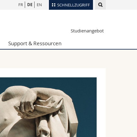
FR
DE
EN
SCHNELLZUGRIFF
für
Personenverzeichnis
Studienangebot
Ortsplan
te
Bibliotheken
Support & Ressourcen
Webmail
Vorlesungsverzeichnis
MyUnifr