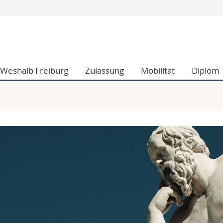
Informationen 
k.
Studieninteressier
aftliche Fak.
Studierende
Weshalb Freiburg
Zulassung
Mobilität
Diplom
d Sozialwissenschaftliche Fak.
Medien
Fak.
Forschende
ungs- und Bildungswissenschaften
Mitarbeitende
 Med. Fak.
Doktorierende