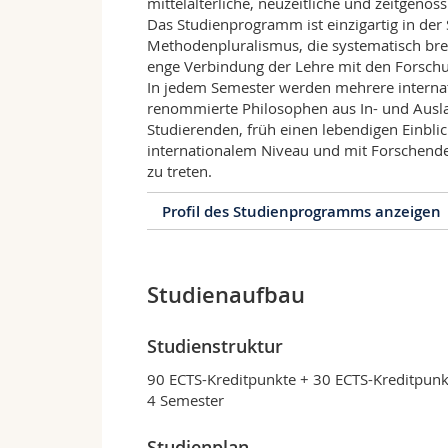
mittelalterliche, neuzeitliche und zeitgenös
Das Studienprogramm ist einzigartig in der 
Methodenpluralismus, die systematisch bre
enge Verbindung der Lehre mit den Forschu
In jedem Semester werden mehrere internati
renommierte Philosophen aus In- und Ausla
Studierenden, früh einen lebendigen Einblic
internationalem Niveau und mit Forschende
zu treten.
Profil des Studienprogramms anzeigen
Profil des Studienprogra
Studienaufbau
Das Masterprogramm in Philosophie bietet
und Hauptströmungen der abendländischen
fördert die Entwicklung des kritischen Ge
Studienstruktur
sich die Studierenden die für zukünftige 
Grundausbildung sowie die notwendigen
90 ECTS-Kreditpunkte + 30 ECTS-Kreditpun
ermöglicht es, ein Doktorat zu erwerben.
4 Semester
Freiburger Profil
Studienplan