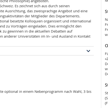
M
sische Philosophie) angeboten.
Schweiz. Es zeichnet sich aus durch seinen
ite Ausrichtung, das zweisprachige Angebot und eine
S
ngsaktivitäten der Mitglieder des Departements.
N
onal besetzte Kolloquien organisiert und international
F
nd zu Vorträgen eingeladen. Dies ermöglicht den
F
k zu gewinnen in die aktuellen Debatten auf
w
n anderer Universitäten im In- und Ausland in Kontakt
O
F
«
mms
D
w
 eine vertiefte Betrachtung der wichtigsten Fragen
D
 Philosophie, von der Antike bis zur Gegenwart. Er
istes und der intellektuellen Autonomie. So können
S
Philosophielehrerinnen und -lehrer erforderliche
 Instrumente aneignen. Das Masterprogramm
kte optional in einem Nebenprogramm nach Wahl, 3 bis
S
(
(