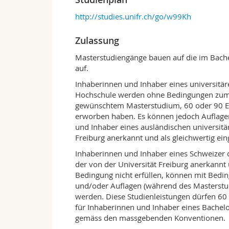
Das Departement für Philosophie der Unive
Masterprogramm. Es zeichnet sich aus du
http://studies.unifr.ch/go/w99Kh
Ausrichtung, das zweisprachige Angebot 
Forschungsaktivitäten der Mitglieder di
Zulassung
weiterführende Ausbildung in den folgend
Masterstudiengänge bauen auf die im Bach
Systematische Philosophie
: Erkenn
auf.
Philosophie des Geistes und der Huma
Inhaberinnen und Inhaber eines universitär
Ästhetik und Kunstphilosophie
Hochschule werden ohne Bedingungen zum 
Geschichte der Philosophie
: antike
gewünschtem Masterstudium, 60 oder 90 EC
Philosophie
erworben haben. Es können jedoch Auflagen 
Zusätzlich zu einem breit gefächerten un
und Inhaber eines ausländischen universitä
Departement für Philosophie der Univers
Freiburg anerkannt und als gleichwertig ein
Forschungszentrum zur Geschichte der Ph
Inhaberinnen und Inhaber eines Schweizer 
diesem Rahmen werden in jedem Semeste
der von der Universität Freiburg anerkannt 
Konferenzen organisiert. Dies gibt den M
Bedingung nicht erfüllen, können mit Bedi
der Philosophiegemeinschaft zu knüpfen.
und/oder Auflagen (während des Masterstu
werden. Diese Studienleistungen dürfen 60 E
Ausbildungsziele und Berufsperspekt
für Inhaberinnen und Inhaber eines Bachel
Studierende, die das Masterprogramm erfo
gemäss den massgebenden Konventionen.
vertieftes Verständnis der philosophisch