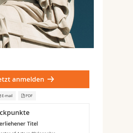
etzt anmelden
E-mail
PDF
ckpunkte
erliehener Titel