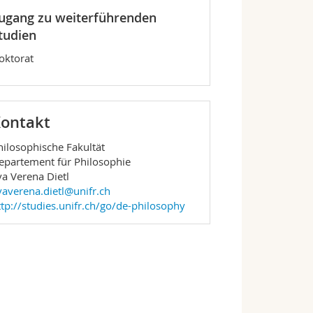
ugang zu weiterführenden
tudien
oktorat
ontakt
hilosophische Fakultät
epartement für Philosophie
va Verena Dietl
vaverena.dietl@unifr.ch
ttp://studies.unifr.ch/go/de-philosophy