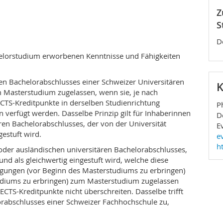
rsität Freiburg bietet ein in der Schweiz einzigartiges
Z
rch seinen Methodenpluralismus, die breite
S
und die enge Verbindung mit den
eses Bereichs. Das Masterprogramm bietet zudem eine
D
en Teilbereichen an:
elorstudium erworbenen Kenntnisse und Fähigkeiten
tnistheorie und Metaphysik; Sprachphilosophie,
nwissenschaften; Ethik und politische Philosophie;
en Bachelorabschlusses einer Schweizer Universitären
K
Masterstudium zugelassen, wenn sie, je nach
, mittelalterliche, neuzeitliche und zeitgenössische
TS-Kreditpunkte in derselben Studienrichtung
P
verfügt werden. Dasselbe Prinzip gilt für Inhaberinnen
D
d zweisprachigen Kursangebot verfügt das
ren Bachelorabschlusses, der von der Universität
E
ität Freiburg über ein bedeutendes
gestuft wird.
e
ilosophie und der systematischen Philosophie. In
h
oder ausländischen universitären Bachelorabschlusses,
r mehrere internationale Forschungskolloquien und
und als gleichwertig eingestuft wird, welche diese
aster-Studierenden die Möglichkeit, enge Kontakte mit
ngungen (vor Beginn des Masterstudiums zu erbringen)
diums zu erbringen) zum Masterstudium zugelassen
CTS-Kreditpunkte nicht überschreiten. Dasselbe trifft
iven
orabschlusses einer Schweizer Fachhochschule zu,
lgreich absolviert haben, verfügen über ein
en Problemstellungen und beherrschen spezifische