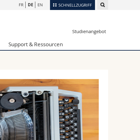
FR
DE
EN
SCHNELLZUGRIFF
für
Personenverzeichnis
Studienangebot
Ortsplan
te
Bibliotheken
Support & Ressourcen
Webmail
Vorlesungsverzeichnis
MyUnifr