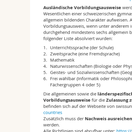
Freiburger Profil
In Freiburg wird Studierenden ein breitge
Ausländische Vorbildungsausweise
werde
Epochen der europäischen Geschichte umf
Wesentlichen einer schweizerischen gymnas
berücksichtigt und den globalen Kontext 
allgemein bildenden Charakter aufweisen. Al
von Spezialisierungsmöglichkeiten angebo
Vorbildungsausweis, wenn unter anderem in 
Sozialgeschichte, die politische Geschicht
durchgehend mindestens sechs allgemein b
Rechtsgeschichte. Die Kombination unters
folgender Liste absolviert wurden:
selbstverständlich möglich. Das Studium 
Unterrichtssprache (der Schule)
sprachlicher, nationaler und räumlicher
Zweitsprache (eine Fremdsprache)
Programme zum Studierendenaustausch bi
Mathematik
wissenschaftlichen Horizont zu erweitern
Naturwissenschaften (Biologie oder Phy
besonderem Masse, die mehrsprachige K
Geistes- und Sozialwissenschaften (Geog
Arbeit mit Studierenden aus allen Sprach
Frei wählbar (Informatik oder Philosoph
Sprachen Deutsch, Französisch und Italie
Fächergruppen 4 oder 5)
Das Studium kann aber auch vollständig i
werden. Lehrveranstaltungen unterschied
Die allgemeinen sowie die
länderspezifis
durch Lehrangebote aus den Nachbardiszip
Vorbildungsausweise
für die
Zulassung 
Wirtschaftswissenschaften und der Theol
befinden sich auf der Webseite von swissuni
countries
Ausbildungsziele und Berufsperspekt
Zusätzlich muss der
Nachweis ausreichen
Absolventinnen und Absolventen des Gesc
werden.
Zusammenhänge zu erkennen, sie zu kontex
Alle Richtlinien sind abrufbar unter:
https:/