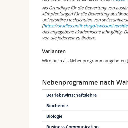
damit über ein breites Spektrum von Kom
Als Grundlage für die Bewertung von auslä
Anwendung kommen können. Zu den klassis
«Empfehlungen für die Bewertung ausländi
Schulen, worauf Absolventen durch ein z
universitäre Hochschulen von swissunivers
vorbereitet werden. Weitere berufliche Pe
(
https://studies.unifr.ch/go/swissuniversiti
und im Journalismus, in Behörden, in int
das angegebene akademische Jahr gültig. Das
im Zusammenhang mit Institutionen, die 
vor, sie jederzeit zu ändern.
Wissens verpflichtet sind: Archive, Bibl
einer Hochschule oder in Forschungsinsti
Masterstudiums mit anschliessender Promo
Varianten
mit ihrem breiten Angebot an Forschungs
Wird auch als Nebenprogramm angeboten (
Möglichkeiten.
Nebenprogramme nach Wah
Betriebswirtschaftslehre
Biochemie
Biologie
Business Communication