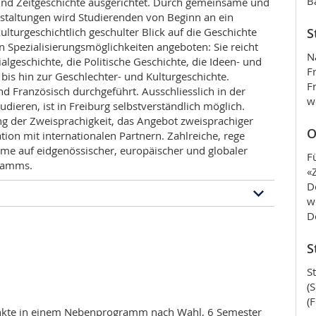
B
 und Zeitgeschichte ausgerichtet. Durch gemeinsame und
taltungen wird Studierenden von Beginn an ein
ulturgeschichtlich geschulter Blick auf die Geschichte
S
an Spezialisierungsmöglichkeiten angeboten: Sie reicht
N
algeschichte, die Politische Geschichte, die Ideen- und
F
 bis hin zur Geschlechter- und Kulturgeschichte.
F
 Französisch durchgeführt. Ausschliesslich in der
w
dieren, ist in Freiburg selbstverständlich möglich.
ng der Zweisprachigkeit, das Angebot zweisprachiger
O
ion mit internationalen Partnern. Zahlreiche, rege
e auf eidgenössischer, europäischer und globaler
F
gramms.
«
D
w
D
mms
S
ntworten, wie Menschen in der Vergangenheit ihr
 ihre Lebensformen veränderten, wie die
S
 gilt zu entdecken, welchen Reichtum es an
(
 der Geschichte gab. Das Studium der Geschichte
(
und Denkens der Menschen: Arbeit, Austausch von
unkte in einem Nebenprogramm nach Wahl, 6 Semester