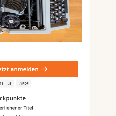
etzt anmelden
E-mail
PDF
ckpunkte
erliehener Titel