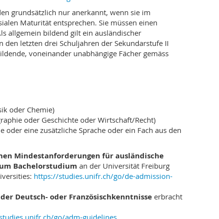
fächertes Lehrangebot zu Verfügung gestellt, das alle
n grundsätzlich nur anerkannt, wenn sie im
asst, deren einzelne regionale Besonderheiten
ialen Maturität entsprechen. Sie müssen einen
nicht vernachlässigt. Zudem wird ein breites Spektrum
s allgemein bildend gilt ein ausländischer
ten. Es reicht von der Wirtschaftsgeschichte über die
den letzten drei Schuljahren der Sekundarstufe II
e, die Ideen- und Mentalitätsgeschichte bis hin zur
ildende, voneinander unabhängige Fächer gemäss
chiedlicher Interessensschwerpunkte ist dabei
in Freiburg bringt Menschen unterschiedlicher
 Herkunft zusammen. Internationale Kooperationen und
eten die Möglichkeit, den persönlichen wie den
. Das Studium in Freiburg ermöglicht es dabei in
sik oder Chemie)
ultur in der Schweiz im Rahmen der gemeinsamen
raphie oder Geschichte oder Wirtschaft/Recht)
regionen zu erfahren. Lehrveranstaltungen in den
ie oder eine zusätzliche Sprache oder ein Fach aus den
nisch sowie zusätzlich in Englisch werden angeboten.
n deutscher oder in französischer Sprache absolviert
licher Sprachen sind frei kombinierbar und können
chen Mindestanforderungen für ausländische
linen – wie den Sozial-, Kultur-, Rechts- und
zum Bachelorstudium
an der Universität Freiburg
ogie – ergänzt werden.
versities:
https://studies.unifr.ch/go/de-admission-
iven
der Deutsch- oder Französischkenntnisse
erbracht
hichtsstudium sind befähigt, soziale
tualisieren und sie zu analysieren. Sie verfügen
/studies.unifr.ch/go/adm-guidelines