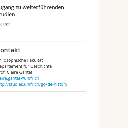
ugang zu weiterführenden
tudien
aster
ontakt
hilosophische Fakultät
epartement für Geschichte
rof. Claire Gantet
laire.gantet@unifr.ch
ttp://studies.unifr.ch/go/de-history