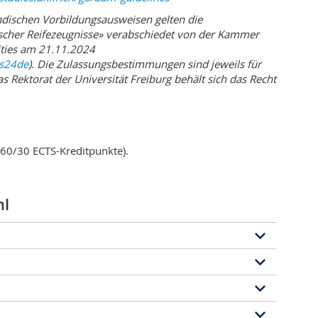
petenzen, die in verschiedenen Berufsfeldern zur
ndischen Vorbildungsausweisen gelten die
chen Tätigkeitsfeldern gehört die Lehrtätigkeit an
scher Reifezeugnisse» verabschiedet von der Kammer
usätzliches pädagogisch-didaktisches Studium
ities am 21.11.2024
rspektiven eröffnen sich in der Öffentlichkeitsarbeit
es24de
). Die Zulassungsbestimmungen sind jeweils für
ernationalen Organisationen, in NGOs, vor allem aber
 Rektorat der Universität Freiburg behält sich das Recht
der Konservation und Präsentation historischen
iotheken und Museen. Die Aufnahme einer Tätigkeit an
tuten ist möglich, sofern die Studien im Rahmen einer
tion fortgesetzt werden. Die Universität Freiburg
schwerpunkten eröffnet auch hier attraktive
60/30 ECTS-Kreditpunkte).
l