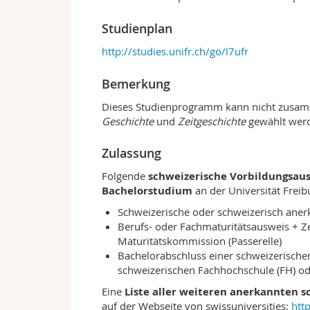
Gütern, soziale Beziehungen, Familie, Vor
künstlerische Darstellungen, Agieren in p
Studienplan
Entwicklungen, auf Ursachen und Folgen,
http://studies.unifr.ch/go/l7ufr
Geschehnisse. Das Studium der Geschichte
Epochen in ihrer Unterschiedlichkeit zu 
setzen. Angefangen von der Antike, über d
Bemerkung
wird Neues geschaffen, werden Vorstellun
Dieses Studienprogramm kann nicht zusa
reformiert und zugleich auch Kontinuität
Geschichte
und
Zeitgeschichte
gewählt wer
gleichzeitigen Existenz des Gegensätzlic
Geschichtsstudiums aus.
Zulassung
Die historisch-kritische Methode erschli
Analyse und den Vergleich von Quellen 
Folgende
schweizerische Vorbildungsau
beschränken sich die Untersuchungen nic
Bachelorstudium
an der Universität Freib
Gegenstände oder Bilder mit ein. In jedem 
Schweizerische oder schweizerisch aner
Gegenwart fremd oder nur scheinbar vert
Berufs- oder Fachmaturitätsausweis + Z
Symbolsprachen der Vergangenheit stehen
Maturitätskommission (Passerelle)
fremder oder vergangener Idiome im Zent
Bachelorabschluss einer schweizerische
auch die Darstellung des Forschungsertra
schweizerischen Fachhochschule (FH) o
sprachliche Vermittlung wissenschaftlich
schriftlich.
Eine
Liste aller weiteren anerkannten 
auf der Webseite von swissuniversities:
htt