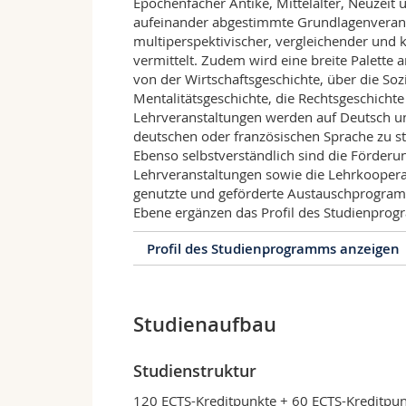
Epochenfächer Antike, Mittelalter, Neuzeit
aufeinander abgestimmte Grundlagenverans
multiperspektivischer, vergleichender und k
vermittelt. Zudem wird eine breite Palette 
von der Wirtschaftsgeschichte, über die Sozi
Mentalitätsgeschichte, die Rechtsgeschichte
Lehrveranstaltungen werden auf Deutsch und
deutschen oder französischen Sprache zu stu
Ebenso selbstverständlich sind die Förderu
Lehrveranstaltungen sowie die Lehrkooperat
genutzte und geförderte Austauschprogramm
Ebene ergänzen das Profil des Studienpro
Profil des Studienprogramms anzeigen
Profil des Studienprogra
Studienaufbau
Das Studium der Geschichte sucht nach A
Leben gestalteten und deuteten, wie sich
Vergangenheit unsere Gegenwart prägt. Es
Studienstruktur
alternativen Lebensentwürfen im Verlauf
erfasst die ganze Palette des Handelns 
120 ECTS-Kreditpunkte + 60 ECTS-Kreditp