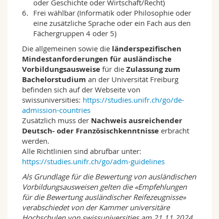
oder Geschichte oder Wirtschaft/Recht)
wissenschaftlichen Arbeitens, disziplinäre
Frei wählbar (Informatik oder Philosophie oder
theoretische Perspektiven und interdisziplinäre
eine zusätzliche Sprache oder ein Fach aus den
Denk- und Bearbeitungsansätze für soziale
Fächergruppen 4 oder 5)
Problemstellungen vermittelt. Methoden der
empirischen Sozialforschung werden
Die allgemeinen sowie die
länderspezifischen
anwendungsorientiert vorgestellt und geübt;
Mindestanforderungen für ausländische
– Das Studium der «Sozialarbeit und
Vorbildungsausweise
für die
Zulassung zum
Sozialpolitik» lehrt Studierenden, wie Themen
Bachelorstudium
an der Universität Freiburg
der Sozialforschung im Rahmen eigenständiger
befinden sich auf der Webseite von
Untersuchungen bearbeitet werden können.
swissuniversities:
https://studies.unifr.ch/go/de-
Damit erwerben Studierende
admission-countries
berufsqualifizierende Kompetenzen im Hinblick
Zusätzlich muss der
Nachweis ausreichender
auf Tätigkeiten in Wissenschaft und Praxis und
Deutsch- oder Französischkenntnisse
erbracht
vertiefen themenspezifisches Wissen ihrer
werden.
Wahl;
Alle Richtlinien sind abrufbar unter:
– Die Veranstaltungen verfolgen inhaltlich
https://studies.unifr.ch/go/adm-guidelines
ausgerichtete, berufsbefähigende Studienziele;
Als Grundlage für die Bewertung von ausländischen
soziale Kompetenzen werden während der
Vorbildungsausweisen gelten die «Empfehlungen
spezifischen Veranstaltungen erworben.
für die Bewertung ausländischer Reifezeugnisse»
Umgesetzt werden die inhaltlichen und
verabschiedet von der Kammer universitäre
fachspezifischen Kompetenzen z. B. in
Hochschulen von swissuniversities am 21.11.2024