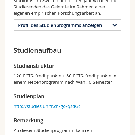
Studiums. Im zweiten und dritten Jahr wenden die
Studierenden das Gelernte im Rahmen einer
eigenen empirischen Forschungsarbeit an.
Profil des Studienprogramms anzeigen
Profil des Studienprogramms
Studienaufbau
Das Studium in Sozialarbeit und Sozialpolitik ist
einzigartig in der Schweiz, und zwar in
dreifacher Hinsicht: Erstens kann Sozialarbeit in
Studienstruktur
Kombination mit Sozialpolitik als akademisches
Studium (Bachelor, Master, Doktorat) nur in
120 ECTS-Kreditpunkte + 60 ECTS-Kreditpunkte in
Freiburg absolviert werden. Zweitens zeichnet
einem Nebenprogramm nach Wahl, 6 Semester
sich das Studium durch die enge Verknüpfung
zwischen Sozialarbeit und Sozialpolitik aus, die
Studienplan
als Handlungs- und Forschungsfelder im
http://studies.unifr.ch/go/qsdGc
Hinblick auf die Bearbeitung sozialer Probleme
in der Gesellschaft verstanden werden. Drittens
legt das Studium Wert darauf, dass die
Bemerkung
Studierenden die vielfältigen lokalen,
Zu diesem Studienprogramm kann ein
nationalen und transnationalen Dimensionen