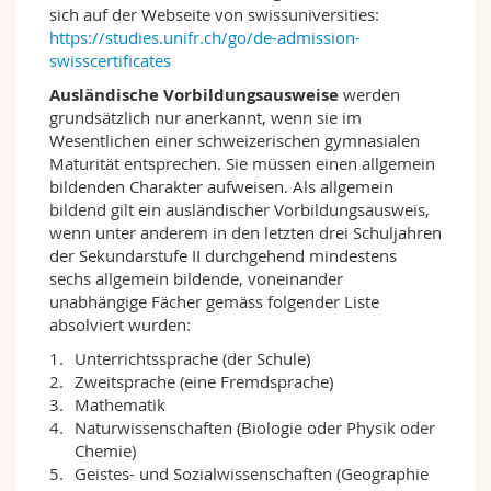
empirische Forschungsarbeit (Bachelorarbeit)
sich auf der Webseite von swissuniversities:
im zweiten und dritten Studienjahr, in der das
https://studies.unifr.ch/go/de-admission-
Gelernte angewendet wird, zeichnet das
swisscertificates
Bachelor-Programm zu 120 ECTS-
Ausländische Vorbildungsausweise
werden
Kreditpunkten aus. Das Studienprogramm kann
grundsätzlich nur anerkannt, wenn sie im
auf Deutsch oder auch zweisprachig studiert
Wesentlichen einer schweizerischen gymnasialen
werden.
Maturität entsprechen. Sie müssen einen allgemein
Ausbildungsziele und Berufsperspektiven
bildenden Charakter aufweisen. Als allgemein
– Dieses Studienprogramm vermittelt
bildend gilt ein ausländischer Vorbildungsausweis,
adaptierbare Kompetenzen im Hinblick auf
wenn unter anderem in den letzten drei Schuljahren
unterschiedliche problembezogene
der Sekundarstufe II durchgehend mindestens
Anforderungen einer sich stetig ändernden
sechs allgemein bildende, voneinander
sozialen Lebenswelt. Es soll für reale oder
unabhängige Fächer gemäss folgender Liste
vermeintliche Veränderungen in
absolviert wurden:
gesellschaftlichen Problemfeldern
Unterrichtssprache (der Schule)
sensibilisieren, um mit wissenschaftlichen
Zweitsprache (eine Fremdsprache)
Erkenntnissen und Konzepten sowie mit
Mathematik
quantitativen und qualitativen Methoden
Naturwissenschaften (Biologie oder Physik oder
problemspezifisch, situativ und kritisch
Chemie)
reagieren zu können;
Geistes- und Sozialwissenschaften (Geographie
– Im Studium werden Techniken des