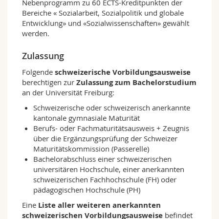
Nebenprogramm zu 60 ECTS-Kreditpunkten der
sozialer Probleme erkennen und verstehen.
Bereiche « Sozialarbeit, Sozialpolitik und globale
Soziale Probleme haben nicht nur eine einzige
Entwicklung» und «Sozialwissenschaften» gewählt
Ursache, sondern sind immer in ein komplexes
werden.
Geflecht milieuspezifischer, soziokultureller,
politischer und ökonomischer Strukturen
Zulassung
eingebettet. Empirische Sozialforschung,
theoriegeleitet und explorativ, ist integraler Teil
Folgende
schweizerische Vorbildungsausweise
des Studiums. Dabei handelt es sich sowohl um
berechtigen zur
Zulassung zum Bachelorstudium
Grundlagen- als auch um
an der Universität Freiburg:
Anwendungsforschung. Beim Studium stehen
Schweizerische oder schweizerisch anerkannte
Menschen, ihre Zielsetzungen, Organisationen
kantonale gymnasiale Maturität
und Kommunikationsweisen bei der
Berufs- oder Fachmaturitätsausweis + Zeugnis
Auseinandersetzung mit ihrer sozialen Umwelt
über die Ergänzungsprüfung der Schweizer
im Vordergrund. Das Studium umfasst eine
Maturitätskommission (Passerelle)
Vielfalt von Lehrangeboten.
Bachelorabschluss einer schweizerischen
Theoretisches, methodologisches,
universitären Hochschule, einer anerkannten
methodisches und praktisches Wissen wird
schweizerischen Fachhochschule (FH) oder
integriert vermittelt. Studierende erwerben
pädagogischen Hochschule (PH)
damit ein umfassendes Repertoire an
Kompetenzen, die ihnen einen optimalen
Eine
Liste aller weiteren anerkannten
Einstieg in den Arbeitsmarkt ermöglichen. Eine
schweizerischen Vorbildungsausweise
befindet