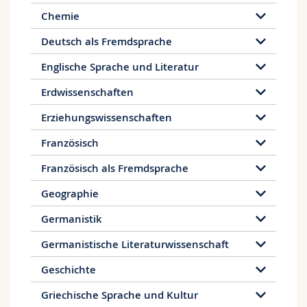
Hilfswerken. Zudem befähigt das Studium zur
Chemie
professionellen Unterstützung aktiver
Bearbeitung unterschiedlicher sozialer
Deutsch als Fremdsprache
Probleme im Rahmen von Sozialpolitik,
Englische Sprache und Literatur
Beratung oder innerhalb der Sozialdienste.
Erdwissenschaften
Erziehungswissenschaften
Französisch
Französisch als Fremdsprache
Geographie
Germanistik
Germanistische Literaturwissenschaft
Geschichte
Griechische Sprache und Kultur