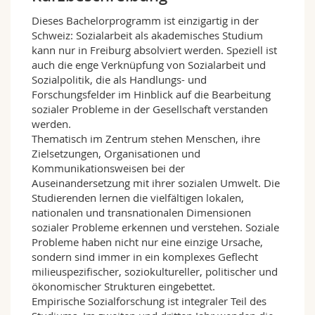
Math.-Nat. und Med. Fak.
Mitarbeitende
Webmail
Dieses Bachelorprogramm ist einzigartig in der
Schweiz: Sozialarbeit als akademisches Studium
Interfakultär
Doktorierende
Vorlesungsverzeichnis
kann nur in Freiburg absolviert werden. Speziell ist
auch die enge Verknüpfung von Sozialarbeit und
Sozialpolitik, die als Handlungs- und
MyUnifr
Forschungsfelder im Hinblick auf die Bearbeitung
sozialer Probleme in der Gesellschaft verstanden
werden.
Thematisch im Zentrum stehen Menschen, ihre
Zielsetzungen, Organisationen und
Kommunikationsweisen bei der
Auseinandersetzung mit ihrer sozialen Umwelt. Die
Studierenden lernen die vielfältigen lokalen,
nationalen und transnationalen Dimensionen
sozialer Probleme erkennen und verstehen. Soziale
Probleme haben nicht nur eine einzige Ursache,
sondern sind immer in ein komplexes Geflecht
milieuspezifischer, soziokultureller, politischer und
ökonomischer Strukturen eingebettet.
Empirische Sozialforschung ist integraler Teil des