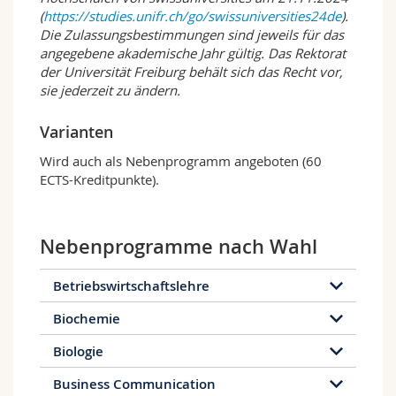
Vorlesungen mit integriertem Diskussionsteil
(
https://studies.unifr.ch/go/swissuniversities24de
).
oder in der Zusammenarbeit in studentischen
Die Zulassungsbestimmungen sind jeweils für das
Gruppen. Gefördert wird dabei sowohl die
angegebene akademische Jahr gültig. Das Rektorat
inhaltliche Auseinandersetzung als auch die
der Universität Freiburg behält sich das Recht vor,
Reflexion über die gemeinsame
sie jederzeit zu ändern.
Zusammenarbeit und Organisation der Arbeit
und damit auch die soziale Kompetenz.
Varianten
Bachelor- und Master-Studium in Sozialarbeit
Wird auch als Nebenprogramm angeboten (60
und Sozialpolitik vermitteln das theoretische
ECTS-Kreditpunkte).
und konzeptionelle Rüstzeug für
(Kader-)Positionen in öffentlichen und privaten
Organisationen oder für Forschung und Lehre
sowie in den Medien. Die Ausbildung befähigt
Nebenprogramme nach Wahl
zu einer beruflichen Tätigkeit in
verschiedensten Bereichen wie beispielsweise
Betriebswirtschaftslehre
Analyse, Planung, Entwicklung, Leitung,
Umsetzung und Evaluation von Projekten im
Biochemie
Sozialbereich; Unterricht und Ausbildung;
Biologie
Mitarbeit in Verbänden, internationalen
Organisationen oder Organisationen der
Business Communication
Entwicklungszusammenarbeit sowie in