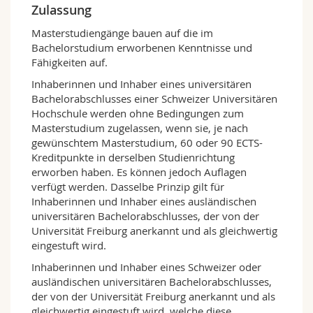
Vorlesungsgruppe zum Thema
Zulassung
Wirtschaftsinformatik und Data Analytics und
Masterstudiengänge bauen auf die im
Decision Support, eine zweite Gruppe an
Bachelorstudium erworbenen Kenntnisse und
Informatikkursen und einen dritten Teilbereich
Fähigkeiten auf.
mit Wahlkursen in der Betriebswirtschaft. Die
Studierenden können sich ihren Studienplan
Inhaberinnen und Inhaber eines universitären
unter Berücksichtigung der jeweiligen
Bachelorabschlusses einer Schweizer Universitären
Kreditpunkte für die Kurse in den ersten beiden
Hochschule werden ohne Bedingungen zum
Gruppen selbst zusammenstellen. In diesem
Masterstudium zugelassen, wenn sie, je nach
Rahmen haben sie Zugang zum
Swiss Joint
gewünschtem Masterstudium, 60 oder 90 ECTS-
Master in Computer Science
(SJMCS). Dieses
Kreditpunkte in derselben Studienrichtung
Masterprogramm wird gemeinsam von den
erworben haben. Es können jedoch Auflagen
Universitäten Freiburg, Bern und Neuenburg
verfügt werden. Dasselbe Prinzip gilt für
angeboten und bietet den Studierenden
Inhaberinnen und Inhaber eines ausländischen
zahlreiche Vorteile (weitere Informationen
universitären Bachelorabschlusses, der von der
hierzu finden Sie im Studienprogramm
Universität Freiburg anerkannt und als gleichwertig
«Informatik»). So können sie über 60
eingestuft wird.
Vorlesungen in Deutsch, Französisch, aber
Inhaberinnen und Inhaber eines Schweizer oder
mehrheitlich in Englisch belegen. Somit können
ausländischen universitären Bachelorabschlusses,
auch englischsprachige Studierende das
der von der Universität Freiburg anerkannt und als
Programm problemlos absolvieren.
gleichwertig eingestuft wird, welche diese