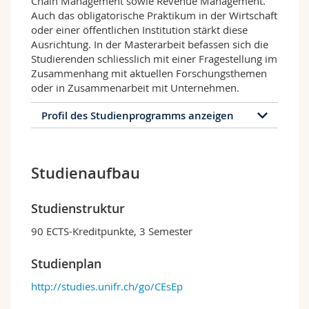
Chain Management sowie Revenue Management.
Auch das obligatorische Praktikum in der Wirtschaft
oder einer öffentlichen Institution stärkt diese
Ausrichtung. In der Masterarbeit befassen sich die
Studierenden schliesslich mit einer Fragestellung im
Zusammenhang mit aktuellen Forschungsthemen
oder in Zusammenarbeit mit Unternehmen.
Profil des Studienprogramms anzeigen
Profil des Studienprogramms
Studienaufbau
Der
Master of Science in Wirtschaftsinformatik
bietet Bachelorabsolventinnen und -
absolventen desselben oder eines verwandten
Studienstruktur
Studienbereichs die Möglichkeit, ihre
Kenntnisse und Fähigkeiten in Informations-
90 ECTS-Kreditpunkte, 3 Semester
und Kommunikationstechnologien in der
Wirtschaft und Gesellschaft anzuwenden und
Studienplan
zu vertiefen.
http://studies.unifr.ch/go/CEsEp
Das Masterprogramm umfasst eine