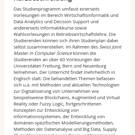
Math.-Nat. und Med. Fak.
Mitarbeitende
Webmail
Das Studienprogramm umfasst einerseits
Vorlesungen im Bereich Wirtschaftsinformatik und
Interfakultär
Doktorierende
Vorlesungsverzeichnis
Data Analytics und Decision Support und
andererseits Informatikkurse sowie
Wahlvorlesungen in Betriebswirtschaftslehre. Die
MyUnifr
Studierenden können sich ihren Studienplan dabei
selbst zusammenstellen. Im Rahmen des
Swiss Joint
Master in Computer Science
können die
Studierenden an über 60 Vorlesungen der
Universitäten Freiburg, Bern und Neuenburg
teilnehmen. Der Unterricht findet mehrheitlich in
Englisch statt. Die behandelten Themen befassen
sich u.a. mit Methoden und aktuellen Technologien
zur Digitalisierung von Unternehmen wie
beispielsweise Blockchains, Augmented und Virtual
Reality oder Fuzzy Logic, fortgeschrittenen
Konzepten zur Entwicklung von
Informationssystemen, der Entwicklung von
domänen-spezifischen Modellierungsmethoden,
Methoden der Datenanalyse und Big Data, Supply