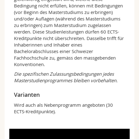
Das Departement legt einen besonderen Wert
Bedingung nicht erfüllen, können mit Bedingungen
auf ein praxisnahes Studium. Die behandelten
(vor Beginn des Masterstudiums zu erbringen)
Themen befassen sich u.a. mit Methoden und
und/oder Auflagen (während des Masterstudiums
aktuellen Technologien zur Digitalisierung von
zu erbringen) zum Masterstudium zugelassen
Unternehmen wie beispielsweise Blockchains,
werden. Diese Studienleistungen dürfen 60 ECTS-
Augmented und Virtual Reality oder Fuzzy
Kreditpunkte nicht überschreiten. Dasselbe trifft für
Logic, fortgeschrittenen Konzepten zur
Inhaberinnen und Inhaber eines
Entwicklung von Informationssystemen, der
Bachelorabschlusses einer Schweizer
Entwicklung von domänen-spezifischen
Fachhochschule zu, gemäss den massgebenden
Modellierungsmethoden, Methoden der
Konventionen.
Datenanalyse und Big Data, Supply Chain
Die spezifischen Zulassungsbedingungen jedes
Management sowie Revenue Management.
Masterstudienprogrammes bleiben vorbehalten.
Auch das obligatorische Praktikum in der
Wirtschaft oder einer öffentlichen Institution
Varianten
zeugt von dieser Verankerung in der Praxis. In
der Masterarbeit befassen sich die
Wird auch als Nebenprogramm angeboten (30
Studierenden schliesslich mit einer
ECTS-Kreditpunkte).
Fragestellung im Zusammenhang mit aktuellen
Forschungsthemen oder in Zusammenarbeit
mit Unternehmen.