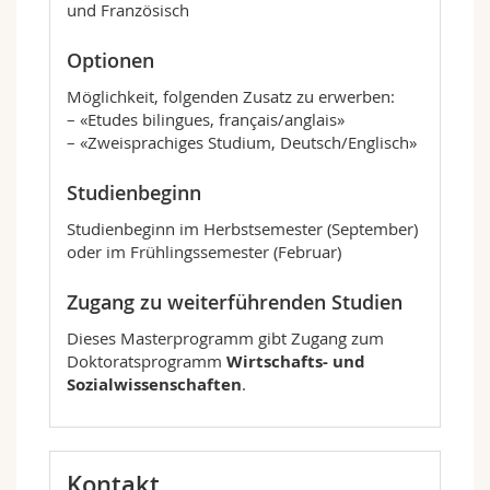
und Französisch
der Industrie und im universitären Umfeld
eröffnet.
Optionen
Ganz allgemein bietet das Studium
hervorragende Berufsmöglichkeiten, da
Möglichkeit, folgenden Zusatz zu erwerben:
weltweit eine hohe Nachfrage für
– «Etudes bilingues, français/anglais»
praxisorientierte Informatikerinnen und
– «Zweisprachiges Studium, Deutsch/Englisch»
Informatiker besteht.
Studienbeginn
Studienbeginn im Herbstsemester (September)
oder im Frühlingssemester (Februar)
Zugang zu weiterführenden Studien
Dieses Masterprogramm gibt Zugang zum
Doktoratsprogramm
Wirtschafts- und
Sozialwissenschaften
.
Kontakt