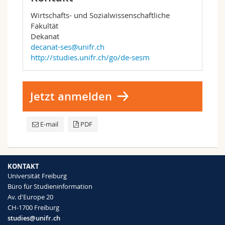
Wirtschafts- und Sozialwissenschaftliche
Fakultät
Dekanat
decanat-ses@unifr.ch
http://studies.unifr.ch/go/de-sesm
Jetzt anmelden
E-mail
PDF
KONTAKT
Universität Freiburg
Büro für Studieninformation
Av. d'Europe 20
CH-1700 Freiburg
studies@unifr.ch