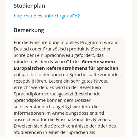
Studium vermittelt Kenntnisse verschiedener
Studienplan
Ansätze und Methoden des
http://studies.unifr.ch/go/IaFd2
Fremdsprachenlehrens und -lernens, deren
Analyse die Studierenden befähigt,
unterschiedliche Lehr-Lern-Konzepte für die
Bemerkung
verschiedenen Schulstufen – Primarstufe bis
Sekundarstufe II – zu beurteilen,
Für die Einschreibung in dieses Programm wird in
weiterzuentwickeln und anzuwenden.
Deutsch oder Französisch produktiv (Sprechen,
Schreiben) ein Sprachniveau gefordert, das
– Unterrichtssprachen: Deutsch und
mindestens dem Niveau
C1
des
Gemeinsamen
Französisch – das heisst, dass
Europäischen Referenzrahmens für Sprachen
Lehrveranstaltungen in beiden Sprachen
entspricht. In der anderen Sprache sollte zumindest
besucht werden müssen; es kann auch einige
rezeptiv (Hören, Lesen) ein sehr gutes Niveau
Lehrveranstaltungen in englischer Sprache
erreicht werden. Es wird in der Regel kein
geben;
Sprachdiplom vorausgesetzt (bestehende
– Spezialisierungssprachen: Deutsch,
Sprachdiplome können dem Dossier
Französisch, Englisch oder Italienisch (je nach
selbstverständlich angefügt werden); die
Wahl).
Informationen im Anmeldungsdossier sind
Wählt der oder die Studierende die Option
ausreichend für die Einschätzung des Niveaus.
Englisch
oder
Italienisch
, muss neben soliden
Erweisen sich die Sprachkenntnisse der oder des
Sprachkenntnissen in Französisch und Deutsch
Studierenden in einer der Sprachen als
auch diese Spezialisierungssprache auf hohem