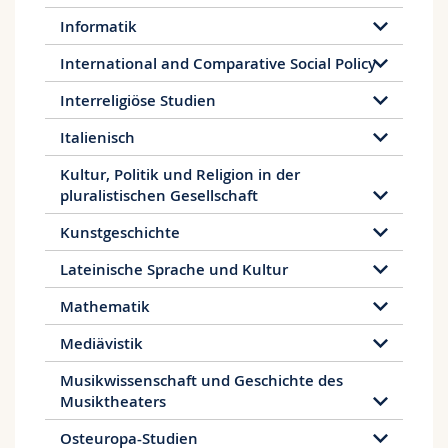
Optimierung von Lehr-Lern-Arrangements
erarbeiten.
Informatik
Berufsfelder für Personen mit einem
International and Comparative Social Policy
Masterabschluss in Fremdsprachendidaktik
sind insbesondere:
Interreligiöse Studien
Ausbildung der zukünftigen
Italienisch
Fremdsprachenlehrpersonen, insbesondere
Kultur, Politik und Religion in der
an pädagogischen Hochschulen;
pluralistischen Gesellschaft
Sprachkurse im In- und Ausland in der
Erwachsenenbildung, an Universitäten und
Kunstgeschichte
Fachhochschulen;
Tätigkeiten in Zusammenhang mit
Lateinische Sprache und Kultur
Integrationskursen für Einwanderinnen und
Einwanderer, Austauschprogrammen,
Mathematik
berufsbezogener und betriebsinterner
Mediävistik
Sprachförderung;
Entwicklungsarbeit oder Mittlertätigkeit in
Musikwissenschaft und Geschichte des
Behörden, NGOs, Verlagen;
Musiktheaters
Forschungs- und Entwicklungstätigkeiten im
Bereich Sprachunterricht und
Osteuropa-Studien