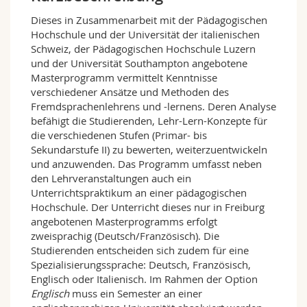
Math.-Nat. und Med. Fak.
Mitarbeitende
Webmail
Dieses in Zusammenarbeit mit der Pädagogischen
Hochschule und der Universität der italienischen
Interfakultär
Doktorierende
Vorlesungsverzeichnis
Schweiz, der Pädagogischen Hochschule Luzern
und der Universität Southampton angebotene
Masterprogramm vermittelt Kenntnisse
MyUnifr
verschiedener Ansätze und Methoden des
Fremdsprachenlehrens und -lernens. Deren Analyse
befähigt die Studierenden, Lehr-Lern-Konzepte für
die verschiedenen Stufen (Primar- bis
Sekundarstufe II) zu bewerten, weiterzuentwickeln
und anzuwenden. Das Programm umfasst neben
den Lehrveranstaltungen auch ein
Unterrichtspraktikum an einer pädagogischen
Hochschule. Der Unterricht dieses nur in Freiburg
angebotenen Masterprogramms erfolgt
zweisprachig (Deutsch/Französisch). Die
Studierenden entscheiden sich zudem für eine
Spezialisierungssprache: Deutsch, Französisch,
Englisch oder Italienisch. Im Rahmen der Option
Englisch
muss ein Semester an einer