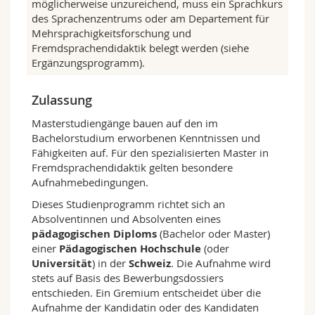
möglicherweise unzureichend, muss ein Sprachkurs
Niveau beherrscht werden.
des Sprachenzentrums oder am Departement für
Mehrsprachigkeitsforschung und
Das Programm umfasst Lehrveranstaltungen
Fremdsprachendidaktik belegt werden (siehe
zum Spracherwerb und zum Sprachenlehren,
Ergänzungsprogramm).
zur mehrsprachigen Kompetenz, zu
gesellschaftlich-politischen Aspekten der
Mehrsprachigkeit, zur
Zulassung
Mehrsprachigkeitsdidaktik, zur angewandten
Masterstudiengänge bauen auf den im
Linguistik und zur allgemeinen Didaktik. Auch
Bachelorstudium erworbenen Kenntnissen und
ein Unterrichtspraktikum und (bei den
Fähigkeiten auf. Für den spezialisierten Master in
Optionen
Englisch
und
Italienisch
) ein
Fremdsprachendidaktik gelten besondere
Austauschsemester sind im Programm
Aufnahmebedingungen.
enthalten. Einige Wahlveranstaltungen
ermöglichen es, Schwerpunkte zu setzen.
Dieses Studienprogramm richtet sich an
Absolventinnen und Absolventen eines
Freiburger Profil
pädagogischen Diploms
(Bachelor oder Master)
Die bilinguale Universität Freiburg ist die
einer
Pädagogischen Hochschule
(oder
einzige Universität in der Schweiz, die einen
Universität
) in der
Schweiz
. Die Aufnahme wird
Master in Fremdsprachendidaktik anbietet. Die
stets auf Basis des Bewerbungsdossiers
Lage der Stadt auf der Sprachgrenze ermöglicht
entschieden. Ein Gremium entscheidet über die
es den Studierenden in idealer Weise, Einblicke
Aufnahme der Kandidatin oder des Kandidaten
in die Sprachsituation der Romandie und der