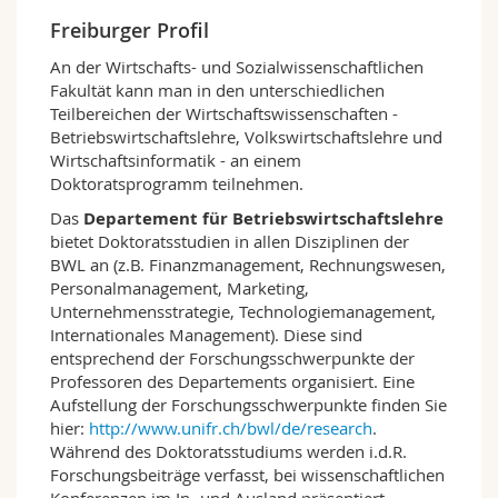
Math.-Nat. und Med. Fak.
Mitarbeitende
Webmail
Freiburger Profil
An der Wirtschafts- und Sozialwissenschaftlichen
Interfakultär
Doktorierende
Vorlesungsverzeichnis
Fakultät kann man in den unterschiedlichen
Teilbereichen der Wirtschaftswissenschaften -
Betriebswirtschaftslehre, Volkswirtschaftslehre und
MyUnifr
Wirtschaftsinformatik - an einem
Doktoratsprogramm teilnehmen.
Das
Departement für Betriebswirtschaftslehre
bietet Doktoratsstudien in allen Disziplinen der
BWL an (z.B. Finanzmanagement, Rechnungswesen,
Personalmanagement, Marketing,
Unternehmensstrategie, Technologiemanagement,
Internationales Management). Diese sind
entsprechend der Forschungsschwerpunkte der
Professoren des Departements organisiert. Eine
Aufstellung der Forschungsschwerpunkte finden Sie
hier:
http://www.unifr.ch/bwl/de/research
.
Während des Doktoratsstudiums werden i.d.R.
Forschungsbeiträge verfasst, bei wissenschaftlichen