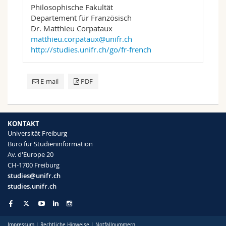
Philosophische Fakultät
Departement für Französisch
Dr. Matthieu Corpataux
matthieu.corpataux@unifr.ch
http://studies.unifr.ch/go/fr-french
E-mail
PDF
KONTAKT
Universität Freiburg
Büro für Studieninformation
Av. d'Europe 20
CH-1700 Freiburg
studies@unifr.ch
studies.unifr.ch
Impressum
|
Rechtliche Hinweise
|
Notfallnummern