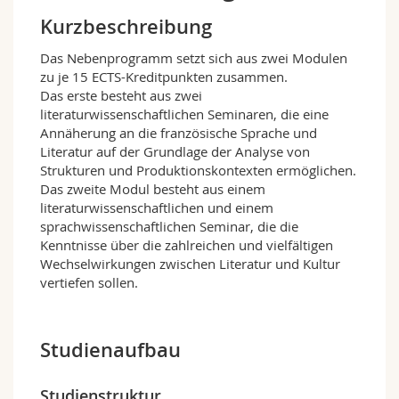
Math.-Nat. und Med. Fak.
Mitarbeitende
Webmail
Kurzbeschreibung
Das Nebenprogramm setzt sich aus zwei Modulen
Interfakultär
Doktorierende
Vorlesungsverzeichnis
zu je 15 ECTS-Kreditpunkten zusammen.
Das erste besteht aus zwei
MyUnifr
literaturwissenschaftlichen Seminaren, die eine
Annäherung an die französische Sprache und
Literatur auf der Grundlage der Analyse von
Strukturen und Produktionskontexten ermöglichen.
Das zweite Modul besteht aus einem
literaturwissenschaftlichen und einem
sprachwissenschaftlichen Seminar, die die
Kenntnisse über die zahlreichen und vielfältigen
Wechselwirkungen zwischen Literatur und Kultur
vertiefen sollen.
Studienaufbau
Studienstruktur