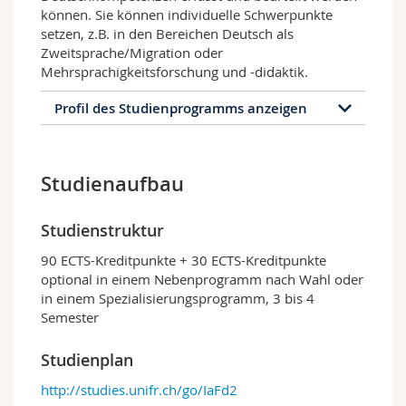
können. Sie können individuelle Schwerpunkte
setzen, z.B. in den Bereichen Deutsch als
Zweitsprache/Migration oder
Mehrsprachigkeitsforschung und -didaktik.
Profil des Studienprogramms anzeigen
Profil des Studienprogramms
Studienaufbau
Ausbildungsziele
In vier Modulen fokussieren Sie die
unterschiedlichen Teilgebiete von Deutsch als
Studienstruktur
Fremdsprache/Deutsch als Zweitsprache
(DaF/DaZ).
90 ECTS-Kreditpunkte + 30 ECTS-Kreditpunkte
optional in einem Nebenprogramm nach Wahl oder
Sie werden mit der Sprachlehr- und
in einem Spezialisierungsprogramm, 3 bis 4
Sprachlernforschung vertraut gemacht und
Semester
setzen sich mit Zielen und Methoden der
Vermittlung sprachlicher und
Studienplan
(inter)kultureller Kompetenzen auseinander;
Sie befassen Sie sich mit der Frage, was
http://studies.unifr.ch/go/IaFd2
guten Unterricht ausmacht. Dabei stehen