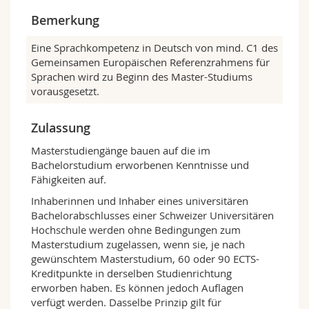
lerntheoretische und
Bemerkung
fremdsprachendidaktische Fragen im Fokus,
z.B. nach Formen, Funktionen und
Eine Sprachkompetenz in Deutsch von mind. C1 des
Implikationen des Testens und Prüfens von
Gemeinsamen Europäischen Referenzrahmens für
Sprachkompetenzen;
Sprachen wird zu Beginn des Master-Studiums
Sie entscheiden sich für ein didaktisches
vorausgesetzt.
oder forschungsorientiertes Profil oder für
Vertiefung in germanistischer Linguistik:
Zulassung
– Im didaktischen Profil hospitieren Sie DaF-
Unterricht und sammeln selbst Erfahrungen
Masterstudiengänge bauen auf die im
in der Betreuung von Deutschlernenden
Bachelorstudium erworbenen Kenntnisse und
– In der forschungsorientierten Ausrichtung
Fähigkeiten auf.
werden Sie mit Methoden der empirischen
Inhaberinnen und Inhaber eines universitären
Fremdsprachenforschung vertraut gemacht,
Bachelorabschlusses einer Schweizer Universitären
um Untersuchungen zu Stand, Entwicklung
Hochschule werden ohne Bedingungen zum
und Überprüfung sprachlicher,
Masterstudium zugelassen, wenn sie, je nach
kommunikativer und (inter-)kultureller
gewünschtem Masterstudium, 60 oder 90 ECTS-
Kompetenzen durchzuführen;
Kreditpunkte in derselben Studienrichtung
Sie schärfen Ihr didaktisches oder
erworben haben. Es können jedoch Auflagen
forschungsorientiertes Profil und besuchen
verfügt werden. Dasselbe Prinzip gilt für
– je nach Interesse – Veranstaltungen im