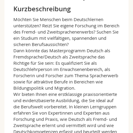
Math.-Nat. und Med. Fak.
Mitarbeitende
Webmail
Kurzbeschreibung
Möchten Sie Menschen beim Deutschlernen
Interfakultär
Doktorierende
Vorlesungsverzeichnis
unterstützen? Reizt Sie eigene Forschung im Bereich
des Fremd- und Zweitsprachenerwerbs? Suchen Sie
MyUnifr
ein Studium mit vielfältigen, spannenden und
sicheren Berufsaussichten?
Dann könnte das Masterprogramm Deutsch als
Fremdsprache/Deutsch als Zweitsprache das
Richtige für Sie sein: Es qualifiziert Sie als
Deutschlehrperson im Erwachsenenbereich, als
Forscherin und Forscher zum Thema Spracherwerb
sowie für attraktive Berufe in Bereichen wie
Bildungspolitik und Migration.
Wir bieten Ihnen eine erstklassige praxisorientierte
und evidenzbasierte Ausbildung, die Sie ideal auf
die Berufswelt vorbereitet. In kleinen Lerngruppen
erfahren Sie von Expertinnen und Experten aus
Forschung und Praxis, wie Deutsch als Fremd- und
Zweitsprache erlernt und vermittelt wird und wie
Deutschkompetenzen erfasst und beurteilt werden