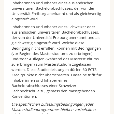
Inhaberinnen und Inhaber eines ausländischen
Rahmen der Lehrerinnen- und
universitären Bachelorabschlusses, der von der
Lehrerbildung oder aus den Bereichen
Universität Freiburg anerkannt und als gleichwertig
Mehrsprachigkeit und Germanistik.
eingestuft wird.
Nach Abschluss des Studiums haben Sie
Inhaberinnen und Inhaber eines Schweizer oder
vertiefte Kenntnisse über die deutsche Sprache
ausländischen universitären Bachelorabschlusses,
und ihren Gebrauch sowie in Spezialgebieten
der von der Universität Freiburg anerkannt und als
des Studienbereichs wie der
gleichwertig eingestuft wird, welche diese
Aufgabenorientierung oder dem Prüfen und
Bedingung nicht erfüllen, können mit Bedingungen
Testen erworben. Sie kennen die
(vor Beginn des Masterstudiums zu erbringen)
Anforderungen an einen aktuellen
und/oder Auflagen (während des Masterstudiums
Fremdsprachenunterricht, können eigene und
zu erbringen) zum Masterstudium zugelassen
fremde Sprachlehrveranstaltungen analysieren
werden. Diese Studienleistungen dürfen 60 ECTS-
und beurteilen und Vorschläge zur
Kreditpunkte nicht überschreiten. Dasselbe trifft für
Optimierung von Lehr-/Lernarrangements
Inhaberinnen und Inhaber eines
erarbeiten.
Bachelorabschlusses einer Schweizer
Zudem verfügen Sie über Kenntnisse von
Fachhochschule zu, gemäss den massgebenden
Theorien und Forschungsmethoden im Bereich
Konventionen.
von DaF/DaZ und sind fähig, diese
Fachkenntnisse in Forschung und Praxis
Die spezifischen Zulassungsbedingungen jedes
anzuwenden.
Masterstudienprogrammes bleiben vorbehalten.