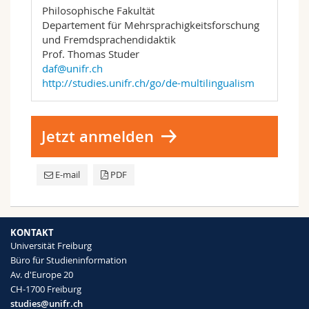
Philosophische Fakultät
Departement für Mehrsprachigkeitsforschung
und Fremdsprachendidaktik
Prof. Thomas Studer
daf@unifr.ch
http://studies.unifr.ch/go/de-multilingualism
Jetzt anmelden
E-mail
PDF
KONTAKT
Universität Freiburg
Büro für Studieninformation
Av. d'Europe 20
CH-1700 Freiburg
studies@unifr.ch