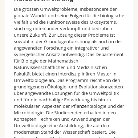
Math.-Nat. und Med. Fak.
Mitarbeitende
Webmail
Die grossen Umweltprobleme, insbesondere der
globale Wandel und seine Folgen für die biologische
Interfakultär
Doktorierende
Vorlesungsverzeichnis
Vielfalt und die Funktionsweise des Ökosystems,
sind eng miteinander verknüpft und bedrohen
unsere Zukunft. Zur Lösung dieser Probleme ist
MyUnifr
sowohl in der Grundlagenforschung als auch in der
angewandten Forschung ein integrativer und
synergetischer Ansatz notwendig. Das Departement
für Biologie der Mathematisch-
Naturwissenschaftlichen und Medizinischen
Fakultät bietet einen interdisziplinären Master in
Umweltbiologie an. Das Programm reicht von den
grundlegenden Ökologie- und Evolutionskonzepten
über angewandte Lösungen für die Umweltpolitik
und für die nachhaltige Entwicklung bis hin zu
molekularen Aspekten der Pflanzenbiologie und der
Mikrobiologie. Die Studierenden erhalten in den
Konzepten, Techniken und Anwendungen der
Umweltbiologie eine Ausbildung, die auf dem
modernsten Stand der Wissenschaft basiert. Die