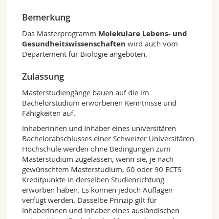
Diskussionen, Präsentationen der Studierenden
und Übungen im Projektschreiben begleitet.
Bemerkung
Die Masterarbeit (60 ECTS-Kreditpunkte bei den
Das Masterprogramm
Molekulare Lebens- und
drei Optionen zu 120 ECTS-Kreditpunkten; 45
Gesundheitswissenschaften
wird auch vom
ECTS-Kreditpunkte bei der Option «Unterricht»
Departement für Biologie angeboten.
zu 90 ECTS-Kreditpunkten) wird in einem der
Forschungsteams erstellt. Eine
Zulassung
Zusammenarbeit mit anderen
Forschungseinrichtungen ist möglich, so dass
Masterstudiengänge bauen auf die im
die Studierenden sämtliche Aspekte des
Bachelorstudium erworbenen Kenntnisse und
täglichen Lebens eines Wissenschaftlers in der
Fähigkeiten auf.
Forschung kennenlernen können. Die
Inhaberinnen und Inhaber eines universitären
Studierenden erhalten auch die Möglichkeit,
Bachelorabschlusses einer Schweizer Universitären
ihre Arbeit in einem Forschungsseminar zu
Hochschule werden ohne Bedingungen zum
präsentieren. Durch Fachabkommen mit den
Masterstudium zugelassen, wenn sie, je nach
Universitäten Bern und Neuenburg
gewünschtem Masterstudium, 60 oder 90 ECTS-
(Rahmenvereinbarung des BENEFRI-
Kreditpunkte in derselben Studienrichtung
Netzwerkes) können die Studierenden Kurse in
erworben haben. Es können jedoch Auflagen
diesen Institutionen besuchen und sich diese
verfügt werden. Dasselbe Prinzip gilt für
für das Studienprogramm in Freiburg
Inhaberinnen und Inhaber eines ausländischen
anrechnen lassen. Das Masterprogramm in