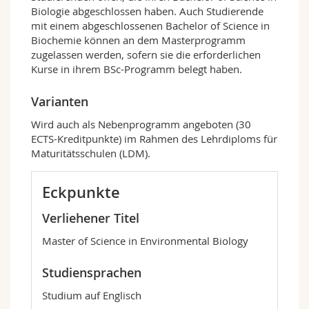
1. Ökologie und Evolution
(120 ECTS-
Biologie abgeschlossen haben. Auch Studierende
Kreditpunkte)
mit einem abgeschlossenen Bachelor of Science in
Bei dieser Option liegt der Schwerpunkt auf
Biochemie können an dem Masterprogramm
den konzeptionellen und empirischen Aspekten
zugelassen werden, sofern sie die erforderlichen
der Ökologie und der Evolution. Die Option
Kurse in ihrem BSc-Programm belegt haben.
deckt grundlegende Bereiche ab: Populationen,
Ökologie der Gemeinschaften und
Varianten
Ökosysteme, theoretische Ökologie und
Evolution, öko-evolutionäre
Wird auch als Nebenprogramm angeboten (30
Rückkopplungsdynamiken, Evolutions- und
ECTS-Kreditpunkte) im Rahmen des Lehrdiploms für
Populationsgenetik, Evolutions- und
Maturitätsschulen (LDM).
Ökogenomik, Verhaltensökologie, Evolution
der Lebensgeschichten und Alterung,
Eckpunkte
phylogenetische Analysen organismischer
Beziehungen. Die Forschungsgruppen in diesen
Verliehener Titel
Bereichen arbeiten an einer Vielzahl von
Studiensystemen und verwenden ein breites
Master of Science in Environmental Biology
Spektrum an experimentellen,
beobachtungsgestützten und theoretischen
Studiensprachen
Ansätzen. Die biologischen Systeme umfassen
verschiedene Insekten, Vögel, Pflanzen und
Studium auf Englisch
deren Mikroorganismen-Gemeinschaften,