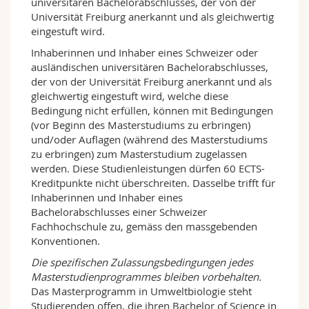
universitären Bachelorabschlusses, der von der
Umweltbiologie steht Studierenden offen, die
Universität Freiburg anerkannt und als gleichwertig
ihren Bachelor of Science in Biologie
eingestuft wird.
abgeschlossen haben. Auch Studierende mit
einem abgeschlossenen Bachelor of Science in
Inhaberinnen und Inhaber eines Schweizer oder
Biochemie können an dem Masterprogramm
ausländischen universitären Bachelorabschlusses,
zugelassen werden, sofern sie die
der von der Universität Freiburg anerkannt und als
erforderlichen Kurse in ihrem BSc-Programm
gleichwertig eingestuft wird, welche diese
belegt haben.
Bedingung nicht erfüllen, können mit Bedingungen
(vor Beginn des Masterstudiums zu erbringen)
Der Master in Umweltbiologie bietet vier
und/oder Auflagen (während des Masterstudiums
Optionen an. Diese Optionen ergänzen sich,
zu erbringen) zum Masterstudium zugelassen
umfassen aber auch gemeinsame Kurse. Neben
werden. Diese Studienleistungen dürfen 60 ECTS-
einer Reihe von Pflichtkursen können die
Kreditpunkte nicht überschreiten. Dasselbe trifft für
Studierenden den Studienplan ihren Interessen
Inhaberinnen und Inhaber eines
entsprechend anpassen. In den nachstehenden
Bachelorabschlusses einer Schweizer
drei Optionen zu 120 ECTS-Kreditpunkten liegt
Fachhochschule zu, gemäss den massgebenden
der Schwerpunkt auf der Forschung; die vierte
Konventionen.
Option («Unterricht», 90 ECTS-Kreditpunkte) ist
für Studierende geeignet, die eine Laufbahn als
Die spezifischen Zulassungsbedingungen jedes
Lehrerin/Lehrer anstreben. Die vier Optionen
Masterstudienprogrammes bleiben vorbehalten.
lauten:
Das Masterprogramm in Umweltbiologie steht
Studierenden offen, die ihren Bachelor of Science in