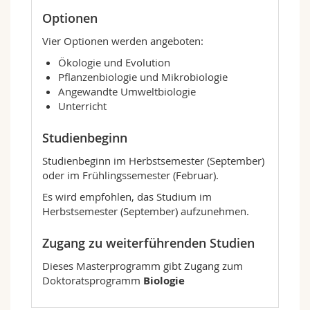
mikrobielle Bodengemeinschaften, Baum-
Optionen
Reliktarten, bedrohte Wasserarten, invasive
Vier Optionen werden angeboten:
Arten und alpine Vegetationsökosysteme. Zu
den Methoden zählen Laborexperimente,
Ökologie und Evolution
Feldbeobachtungen und -versuche, Genomik
Pflanzenbiologie und Mikrobiologie
und Bioinformatik, statistische Analysen,
Angewandte Umweltbiologie
Computersimulationen und theoretische
Unterricht
Modellierung.
Studienbeginn
2. Pflanzenbiologie und Mikrobiologie
(120
ECTS-Kreditpunkte)
Studienbeginn im Herbstsemester (September)
Diese Option konzentriert sich auf die
oder im Frühlingssemester (Februar).
molekularen Aspekte der Pflanzengesundheit
Es wird empfohlen, das Studium im
und -entwicklung und umfasst die
Herbstsemester (September) aufzunehmen.
Untersuchung pflanzenassoziierter Mikrobiota.
Es wird ein spannendes Themenspektrum
Zugang zu weiterführenden Studien
behandelt, darunter molekulare Signalsysteme,
Toleranz und Resistenz von Pflanzen gegen
Dieses Masterprogramm gibt Zugang zum
biotischen und abiotischen Stress, die
Doktoratsprogramm
Biologie
molekulare Grundlage der Immunität,
Interaktionen zwischen Pflanzen und deren