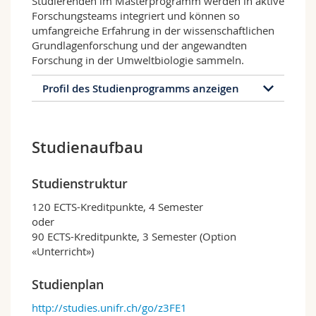
Studierenden im Masterprogramm werden in aktive
Forschungsteams integriert und können so
umfangreiche Erfahrung in der wissenschaftlichen
Grundlagenforschung und der angewandten
Forschung in der Umweltbiologie sammeln.
Profil des Studienprogramms anzeigen
Profil des Studienprogramms
Studienaufbau
Die Studierenden in diesem Masterprogramm
erwerben das jüngste Wissen und die
modernsten Fähigkeiten in Grundlagen- und
Studienstruktur
Anwendungsaspekten der Umweltbiologie. In
dem Programm wird Wert darauf gelegt, dass
120 ECTS-Kreditpunkte, 4 Semester
neben den wissenschaftlichen auch die sozialen
oder
Kompetenzen weiterentwickelt werden, z.B. das
90 ECTS-Kreditpunkte, 3 Semester (Option
unabhängige analytische Denken, die
«Unterricht»)
Problemlösungskompetenzen, die kritische
Auswertung und Analyse von Daten, die
Studienplan
schriftliche und mündliche Ausdrucksfähigkeit
http://studies.unifr.ch/go/z3FE1
und die Teamfähigkeit. Die Kurse werden von