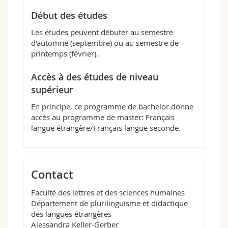
d'apprentissage, à développer une pratique
interactionnelle et des stratégies de
Début des études
communication.
Les études peuvent débuter au semestre
La partie
Linguistique appliquée
introduit les
d'automne (septembre) ou au semestre de
notions théoriques de description de la langue
printemps (février).
française. Ces notions sont ensuite appliquées
dans des séminaires visant la pratique de
Accès à des études de niveau
l'enseignement, notamment celui de la
supérieur
grammaire, du lexique et l'utilisation des
médias en classe de langue.
En principe, ce programme de bachelor donne
accès au programme de master: Français
La partie
Didactique du FLE
comprend une
langue étrangère/Français langue seconde.
introduction théorique au domaine de
l'acquisition des langues étrangères et secondes
puis une large palette de séminaires visant le
développement de savoirs et de compétences
Contact
pratiques pour l'enseignement du FLE, tels que
les outils d'évaluation, la didactique de l'oral, de
Faculté des lettres et des sciences humaines
la littérature, de l'écrit, les techniques de
Département de plurilinguisme et didactique
l'information et de la communication pour
des langues étrangères
l'enseignement (TICE) ainsi que la didactique du
Alessandra Keller-Gerber