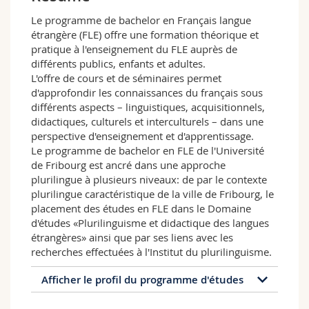
Sciences et médecine
Collaborateurs
Webmail
Le programme de bachelor en Français langue
étrangère (FLE) offre une formation théorique et
Interfacultaire
Doctorants
Programme des cours
pratique à l'enseignement du FLE auprès de
différents publics, enfants et adultes.
L'offre de cours et de séminaires permet
MyUnifr
d'approfondir les connaissances du français sous
différents aspects – linguistiques, acquisitionnels,
didactiques, culturels et interculturels – dans une
perspective d'enseignement et d'apprentissage.
Le programme de bachelor en FLE de l'Université
de Fribourg est ancré dans une approche
plurilingue à plusieurs niveaux: de par le contexte
plurilingue caractéristique de la ville de Fribourg, le
placement des études en FLE dans le Domaine
d'études «Plurilinguisme et didactique des langues
étrangères» ainsi que par ses liens avec les
recherches effectuées à l'Institut du plurilinguisme.
Afficher le profil du programme d'études