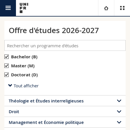
Etudes
Université
Offre d'études 2026-2027
Facultés
Etudes
Vous êtes
Campus
Théologie
Bachelor (B)
Master (M)
Recherche
Ressources
Droit
Futurs étudiants
Doctorat (D)
Tout afficher
Université
Sciences économiques et sociales et management
Etudiants
Annuaire du personnel
Théologie et Études interreligieuses
Formation continue
Lettres et sciences humaines
Médias
Plan d'accès
Droit
Sciences de l'éducation et de la formation
Chercheurs
Bibliothèques
Management et Économie politique