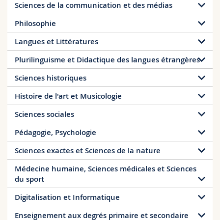
Sciences de la communication et des médias
Sciences et médecine
Collaborateurs
Webmail
Philosophie
Interfacultaire
Doctorants
Programme des cours
Langues et Littératures
Plurilinguisme et Didactique des langues étrangères
MyUnifr
Sciences historiques
Histoire de l'art et Musicologie
Théologie
Sciences sociales
Droit
B
M
D
Pédagogie, Psychologie
Management
B
M
D
Études théologiques
Sciences exactes et Sciences de la nature
Business Communication
B
M
D
Droit à temps partiel
B
M
D
Médecine humaine, Sciences médicales et Sciences
Philosophie
B
M
D
du sport
Économie politique
B
M
D
Études interreligieuses
Espagnol
B
M
D
Digitalisation et Informatique
Sciences de la communication et des médias
B
M
D
Études juridiques
B
M
D
Allemand langue étrangère
B
M
D
Enseignement aux degrés primaire et secondaire
B
M
D