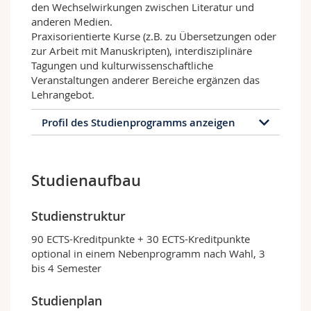
den Wechselwirkungen zwischen Literatur und
anderen Medien.
Praxisorientierte Kurse (z.B. zu Übersetzungen oder
zur Arbeit mit Manuskripten), interdisziplinäre
Tagungen und kulturwissenschaftliche
Veranstaltungen anderer Bereiche ergänzen das
Lehrangebot.
Profil des Studienprogramms anzeigen
Profil des Studienprogramms
Studienaufbau
Die Universität Freiburg bietet als einzige
Schweizer Universität die Möglichkeit,
Allgemeine und vergleichende
Studienstruktur
Literaturwissenschaft
(AVL) zweisprachig zu
studieren. Das deutsch-französische
90 ECTS-Kreditpunkte + 30 ECTS-Kreditpunkte
Studienprogramm thematisiert die
optional in einem Nebenprogramm nach Wahl, 3
Wechselwirkungen verschiedener Literaturen
bis 4 Semester
im internationalen Kontext. Es beschäftigt sich
mit allgemeinen literaturwissenschaftlichen
Studienplan
Fragestellungen und verbindet