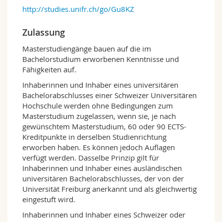
http://studies.unifr.ch/go/Gu8KZ
komparatistische sowie interkulturelle
Perspektiven mit theoretischen Zugängen. Ziel
des Master-Studienprogramms ist der Erwerb
Zulassung
spezifischer Kenntnisse und Methoden zur
Masterstudiengänge bauen auf die im
systematischen und historischen Analyse
Bachelorstudium erworbenen Kenntnisse und
transnationaler Entwicklungen und Phänomene
Fähigkeiten auf.
in den Literaturen Europas und darüber hinaus.
Inhaberinnen und Inhaber eines universitären
Gegenstand der
Allgemeinen
Bachelorabschlusses einer Schweizer Universitären
Literaturwissenschaft
sind die Grundbegriffe
Hochschule werden ohne Bedingungen zum
der Poetik, Ästhetik und Rhetorik, d.h. das
Masterstudium zugelassen, wenn sie, je nach
wissenschaftliche Instrumentarium, mit dem
gewünschtem Masterstudium, 60 oder 90 ECTS-
literarische Texte analysiert werden bzw. in der
Kreditpunkte in derselben Studienrichtung
Vergangenheit analysiert wurden. Dabei geht es
erworben haben. Es können jedoch Auflagen
unter anderem um grundsätzliche Fragen zur
verfügt werden. Dasselbe Prinzip gilt für
Konzeption und Definition von Literatur, zum
Inhaberinnen und Inhaber eines ausländischen
Verhältnis von Literatur und Wirklichkeit, um
universitären Bachelorabschlusses, der von der
die Wirkung von Literatur auf ihre Leser oder
Universität Freiburg anerkannt und als gleichwertig
um die systematische Verortung und
eingestuft wird.
Beschreibung literarischer Formen und Topoi.
Inhaberinnen und Inhaber eines Schweizer oder