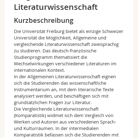
Math.-Nat. und Med. Fak.
Mitarbeitende
Literaturwissenschaft
Webmail
Kurzbeschreibung
Interfakultär
Doktorierende
Vorlesungsverzeichnis
Die Universität Freiburg bietet als einzige Schweizer
Universität die Möglichkeit, Allgemeine und
MyUnifr
vergleichende Literaturwissenschaft zweisprachig
zu studieren. Das deutsch-französische
Studienprogramm thematisiert die
Wechselwirkungen verschiedener Literaturen im
internationalen Kontext.
In der Allgemeinen Literaturwissenschaft eignen
sich die Studierenden das wissenschaftliche
Instrumentarium an, mit dem literarische Texte
analysiert werden, und beschäftigen sich mit
grundsätzlichen Fragen zur Literatur.
Die Vergleichende Literaturwissenschaft
(Komparatistik) widmet sich dem Vergleich von
Werken und Autoren aus verschiedenen Sprach-
und Kulturräumen. In der intermedialen
Komparatistik befassen sich die Studierenden mit