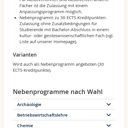
Inhalten, Stoffen und ästhetischen Formen
Fächer ist die Zulassung mit einem
zwischen verschiedenen Medien.
Anpassungsprogramm möglich.
Nebenprogramm zu 30 ECTS-Kreditpunkten:
Das zweisprachige und inhaltlich ausgewogene
Zulassung ohne Zusatzbedingungen für
Studienprogramm umfasst Seminare und
Studierende mit Bachelor-Abschluss in einem
Vorlesungen zur europäischen Literatur von
kultur- oder geisteswissenschaftlichen Fach (vgl.
der Antike bis zur Gegenwart. Hinzu kommen
Liste auf unserer Homepage).
Übungen und Kolloquien zur
komparatistischen Praxis (z.B. Kurse zu Theorie
Varianten
und Praxis der Übersetzung oder zur Arbeit mit
Manuskripten) sowie interdisziplinäre
Wird auch als Nebenprogramm angeboten (30
Tagungen zu theoretischen Problemen der
ECTS-Kreditpunkte).
Komparatistik oder der allgemeinen
Literaturwissenschaft.
Nebenprogramme nach Wahl
Das Lehrangebot besteht im Kern aus
Veranstaltungen des Freiburger Instituts für
Allgemeine und Vergleichende
Archäologie
Literaturwissenschaft. Ergänzt wird dieses
durch Vorlesungen und Seminare aus anderen
Betriebswirtschaftslehre
literaturwissenschaftlichen Bereichen sowie
Chemie
durch kulturwissenschaftliche