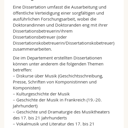
Math.-Nat. und Med. Fak.
Mitarbeitende
Webmail
Eine Dissertation umfasst die Ausarbeitung und
öffentliche Verteidigung einer sorgfältigen und
ausführlichen Forschungsarbeit, wobei die
Interfakultär
Doktorierende
Vorlesungsverzeichnis
Doktorandinnen und Doktoranden eng mit ihrer
Dissertationsbetreuerin/ihrem
MyUnifr
Dissertationsbetreuer (oder
Dissertationskobetreuerin/Dissertationskobetreuer)
zusammenarbeiten.
Die im Departement erstellten Dissertationen
können unter anderem die folgenden Themen
betreffen:
– Diskurse über Musik (Geschichtsschreibung,
Presse, Schriften von Komponistinnen und
Komponisten)
– Kulturgeschichte der Musik
– Geschichte der Musik in Frankreich (19.-20.
Jahrhundert)
– Geschichte und Dramaturgie des Musiktheaters
des 17. bis 21 Jahrhunderts
– Vokalmusik und Literatur des 17. bis 21