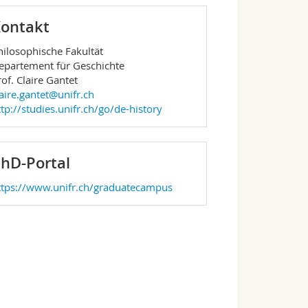
ontakt
hilosophische Fakultät
epartement für Geschichte
rof. Claire Gantet
laire.gantet@unifr.ch
ttp://studies.unifr.ch/go/de-history
hD-Portal
ttps://www.unifr.ch/graduatecampus