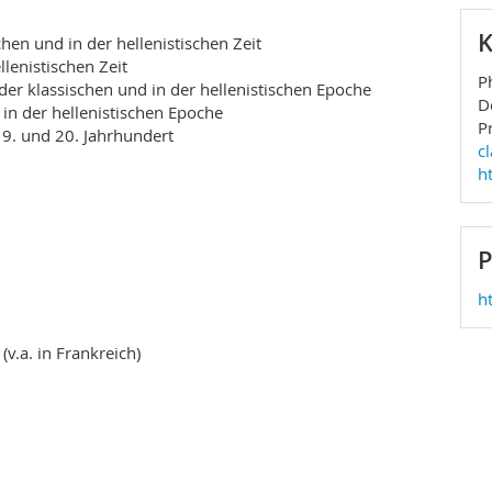
K
hen und in der hellenistischen Zeit
llenistischen Zeit
P
 der klassischen und in der hellenistischen Epoche
D
in der hellenistischen Epoche
P
19. und 20. Jahrhundert
c
h
P
h
(v.a. in Frankreich)