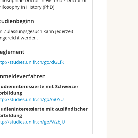
hilosophiae Doctor in Historia / Doctor of
hilosophy in History (PhD)
tudienbeginn
in Zulassungsgesuch kann jederzeit
ingereicht werden.
eglement
ttp://studies.unifr.ch/go/dGLfK
nmeldeverfahren
tudieninteressierte mit Schweizer
orbildung
ttp://studies.unifr.ch/go/6i0YU
tudieninteressierte mit ausländischer
orbildung
ttp://studies.unifr.ch/go/WzbjU