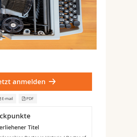
etzt anmelden
E-mail
PDF
ckpunkte
erliehener Titel