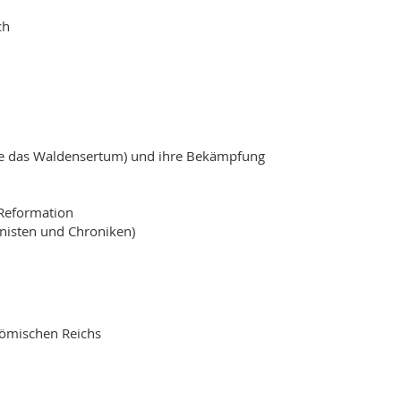
ch
ere das Waldensertum) und ihre Bekämpfung
 Reformation
onisten und Chroniken)
 römischen Reichs