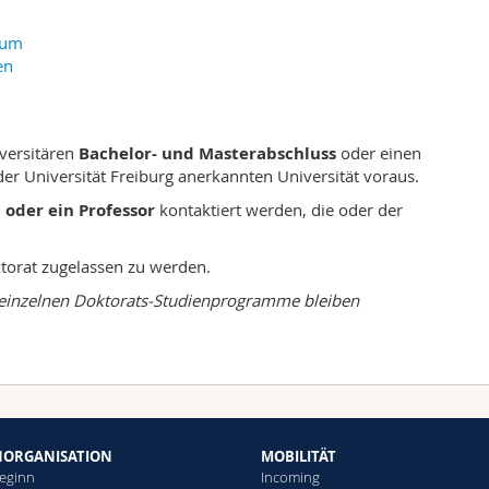
vum
en
iversitären
Bachelor- und Masterabschluss
oder einen
er Universität Freiburg anerkannten Universität voraus.
 oder ein Professor
kontaktiert werden, die oder der
torat zugelassen zu werden.
 einzelnen Doktorats-Studienprogramme bleiben
NORGANISATION
MOBILITÄT
eginn
Incoming