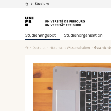
Studium
Universität
Fakultäten
Universität
Studium
Theologische Fa
Freiburg
Campus
Rechtswissensch
Studienangebot
Studienorganisation
Forschung
Wirtschafts- un
Universität
Philosophische 
Weiterbildung
Fak. für Erzieh
Doctorat
Historische Wissenschaften
Geschicht
Math.-Nat. und
Interfakultär