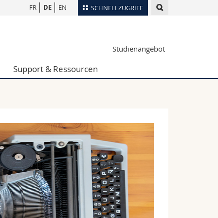
FR
DE
EN
SCHNELLZUGRIFF
für
Personenverzeichnis
Studienangebot
Ortsplan
te
Bibliotheken
Support & Ressourcen
Webmail
Vorlesungsverzeichnis
MyUnifr