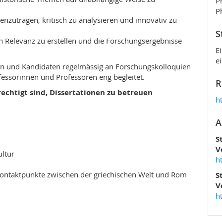
P
P
zutragen, kritisch zu analysieren und innovativ zu
S
n Relevanz zu erstellen und die Forschungsergebnisse
E
e
n und Kandidaten regelmässig an Forschungskolloquien
essorinnen und Professoren eng begleitet.
R
echtigt sind, Dissertationen zu betreuen
h
A
S
V
ultur
h
 Kontaktpunkte zwischen der griechischen Welt und Rom
S
V
h