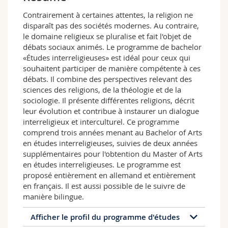
Sciences et médecine
Collaborateurs
Webmail
Contrairement à certaines attentes, la religion ne
disparaît pas des sociétés modernes. Au contraire,
Interfacultaire
Doctorants
Programme des cours
le domaine religieux se pluralise et fait l'objet de
débats sociaux animés. Le programme de bachelor
«Études interreligieuses» est idéal pour ceux qui
MyUnifr
souhaitent participer de manière compétente à ces
débats. Il combine des perspectives relevant des
sciences des religions, de la théologie et de la
sociologie. Il présente différentes religions, décrit
leur évolution et contribue à instaurer un dialogue
interreligieux et interculturel. Ce programme
comprend trois années menant au Bachelor of Arts
en études interreligieuses, suivies de deux années
supplémentaires pour l'obtention du Master of Arts
en études interreligieuses. Le programme est
proposé entièrement en allemand et entièrement
en français. Il est aussi possible de le suivre de
manière bilingue.
Afficher le profil du programme d'études