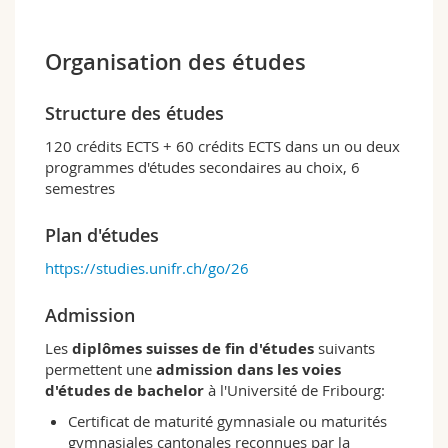
Profil du programme d'études
Organisation des études
Ce programme de bachelor donne accès à des
connaissances de base sur la compréhension
des différentes religions, leur histoire, leurs
Structure des études
croyances et leurs pratiques. Il aborde les
questions du dialogue interreligieux, de
120 crédits ECTS + 60 crédits ECTS dans un ou deux
l'éthique interreligieuse et des enjeux liés aux
programmes d'études secondaires au choix, 6
religions dans la société. Outre un large choix
semestres
de cours optionnels, le programme de master
en études interreligieuses met l'accent sur les
Plan d'études
questions de politique et religion et de
https://studies.unifr.ch/go/26
nouvelles spiritualités et approfondit les
thèmes des conflits interreligieux et du
dialogue interreligieux. Ce programme d'études
Admission
est rattaché à la Faculté de théologie, mais il est
Les
diplômes suisses de fin d'études
suivants
interfacultaire et interdisciplinaire.
permettent une
admission dans les voies
d'études de bachelor
à l'Université de Fribourg:
Profil fribourgeois
De petits groupes d'étude et une atmosphère
Certificat de maturité gymnasiale ou maturités
ouverte, associée à un niveau d'enseignement
gymnasiales cantonales reconnues par la