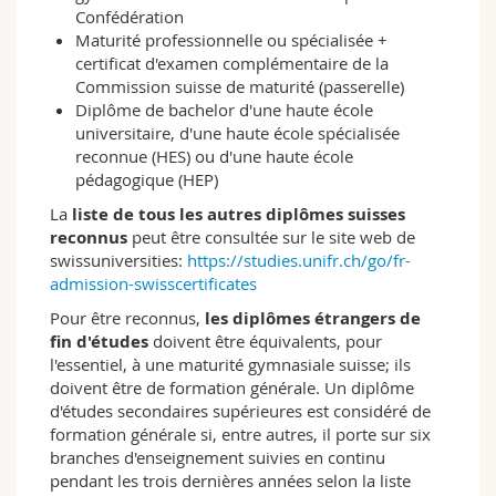
élevé caractérisent le programme en études
Confédération
interreligieuses à Fribourg. Un atout pour des
Maturité professionnelle ou spécialisée +
études réparties sur plusieurs Facultés: les
certificat d'examen complémentaire de la
distances sont courtes, les enseignantes et
Commission suisse de maturité (passerelle)
enseignants sont accessibles, les études
Diplôme de bachelor d'une haute école
peuvent ainsi être adaptées à vos besoins. Des
universitaire, d'une haute école spécialisée
étudiantes et étudiants issus de cultures et de
reconnue (HES) ou d'une haute école
contextes idéologiques différents se
pédagogique (HEP)
rencontrent et s'enrichissent mutuellement de
La
liste de tous les autres diplômes suisses
leurs perspectives. L'information, la réflexion
reconnus
peut être consultée sur le site web de
personnelle et l'échange caractérisent
swissuniversities:
https://studies.unifr.ch/go/fr-
l'enseignement.
admission-swisscertificates
Perspectives professionnelles
Pour être reconnus,
les diplômes étrangers de
Il en résulte des perspectives professionnelles,
fin d'études
doivent être équivalents, pour
entre autres, pour les publics cibles suivants:
l'essentiel, à une maturité gymnasiale suisse; ils
– des spécialistes qui ont besoin de
doivent être de formation générale. Un diplôme
compétences interculturelles dans le registre
d'études secondaires supérieures est considéré de
religieux, par exemple des professionnelles et
formation générale si, entre autres, il porte sur six
professionnels engagés dans des
branches d'enseignement suivies en continu
administrations communales, dans les médias,
pendant les trois dernières années selon la liste
dans des ONG ou dans le domaine