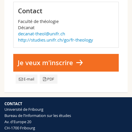
Contact
Faculté de théologie
Décanat
decanat-theol@unifr.ch
http://studies.unifr.ch/go/fr-theology
Je veux m'inscrire
E-mail
PDF
CONTACT
Université de Fribourg
Bureau de l’Information sur les études
Av. d'Europe 20
CH-1700 Fribourg