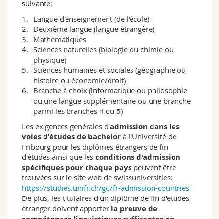
suivante:
interculturel;
– des théologiennes et théologiens qui
Langue d'enseignement (de l'école)
cherchent une spécialisation dans des
Deuxième langue (langue étrangère)
domaines importants de la société et de la
Mathématiques
politique, pour des domaines d'activité aussi
Sciences naturelles (biologie ou chimie ou
bien intra- qu'extra-ecclésiaux;
physique)
– des médiatrices et médiateurs impliqués dans
Sciences humaines et sociales (géographie ou
les différents champs
histoire ou économie/droit)
interreligieux/interculturels;
Branche à choix (informatique ou philosophie
– des enseignantes et enseignants (voir
ou une langue supplémentaire ou une branche
Formation à l'enseignement pour les écoles de
parmi les branches 4 ou 5)
maturité
).
Les exigences générales d'
admission dans les
voies d'études de bachelor
à l'Université de
Fribourg pour les diplômes étrangers de fin
d'études ainsi que les
conditions d'admission
spécifiques pour chaque pays
peuvent être
trouvées sur le site web de swissuniversities:
https://studies.unifr.ch/go/fr-admission-countries
De plus, les titulaires d'un diplôme de fin d'études
étranger doivent apporter
la preuve de
compétences linguistiques suffisantes en