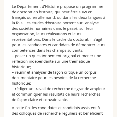
Sciences et médecine
Collaborateurs
Webmail
Le Département d'Histoire propose un programme
de doctorat en histoire, qui peut être suivi en
français ou en allemand, ou dans les deux langues à
Interfacultaire
Doctorants
Programme des cours
la fois. Les études d'histoire portent sur l'analyse
des sociétés humaines dans le passé, sur leur
MyUnifr
organisation, leurs réalisations et leurs
représentations. Dans le cadre du doctorat, il s'agit
pour les candidates et candidats de démontrer leurs
compétences dans les champs suivants:
– poser un questionnement original et mener une
réflexion indépendante sur une thématique
historique;
– réunir et analyser de façon critique un corpus
documentaire pour les besoins de la recherche
historique;
– rédiger un travail de recherche de grande ampleur
et communiquer les résultats de leurs recherches
de façon claire et convaincante.
À cette fin, les candidates et candidats assistent à
des colloques de recherche réguliers et bénéficient