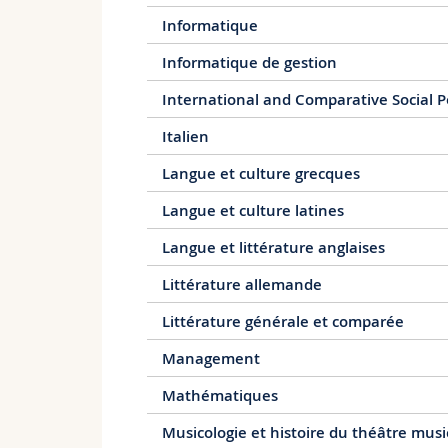
secondes», «Migration et interculturalité» 
Informatique
continue/certificat
).
– Ce master ne donne pas directement le 
Informatique de gestion
publiques suisses, que ce soit au degré pr
International and Comparative Social P
Italien
Langue et culture grecques
Langue et culture latines
Langue et littérature anglaises
Littérature allemande
Littérature générale et comparée
Management
Mathématiques
Musicologie et histoire du théâtre musi