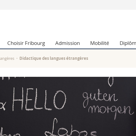
Vous êtes
Futurs étudia
Etudiants
Choisir Fribourg
Admission
Mobilité
Diplô
conomiques et sociales et management
Médias
 sciences humaines
Chercheurs
 l'éducation et de la formation
Collaborateu
rangères
Didactique des langues étrangères
t médecine
Doctorants
aire