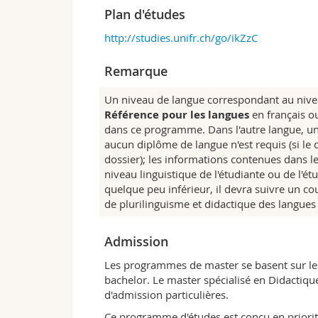
pour l'enseignement et l'apprentissage à d
Plan d'études
– Langues d'enseignement: allemand et fran
http://studies.unifr.ch/go/ikZzC
dans les deux langues; certains cours peu
– Langue de spécialisation: à choisir, entre l
Remarque
Les étudiantes et étudiants qui optent po
niveau de compétence dans cette langue, 
Un niveau de langue correspondant au niv
français et allemand.
Référence pour les langues
en français ou
dans ce programme. Dans l'autre langue, un 
Le programme inclut des cours sur l'acquis
aucun diplôme de langue n'est requis (si le
compétence plurilingue, sur les caractérist
dossier); les informations contenues dans le 
didactique du plurilinguisme, la linguistiq
niveau linguistique de l'étudiante ou de l'é
comprend aussi un stage d'enseignement a
quelque peu inférieur, il devra suivre un 
options
anglais
et
italien
). Des cours opti
de plurilinguisme et didactique des langues
points spécifiques.
Profil fribourgeois
Admission
L'Université bilingue de Fribourg est la s
Didactique des langues étrangères. Etudier 
Les programmes de master se basent sur le
constitue une occasion unique d'observer 
bachelor. Le master spécialisé en Didactiqu
Suisse alémanique.
d'admission particulières.
Des contacts étroits sont maintenus avec
Ce programme d'études est conçu en priorité