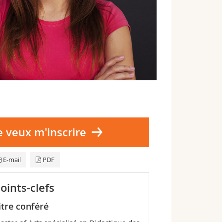
e veux m'inscrire
E-mail
PDF
oints-clefs
itre conféré