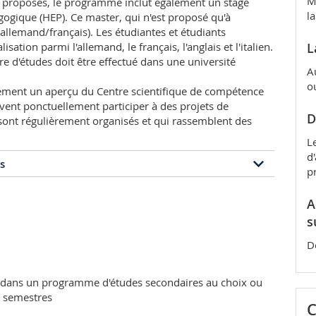
M
es proposés, le programme inclut également un stage
l
gique (HEP). Ce master, qui n'est proposé qu'à
allemand/français). Les étudiantes et étudiants
sation parmi l'allemand, le français, l'anglais et l'italien.
L
re d'études doit être effectué dans une université
A
o
lement un aperçu du Centre scientifique de compétence
uvent ponctuellement participer à des projets de
D
y sont régulièrement organisés et qui rassemblent des
L
d
s
p
des
A
s
s langues étrangères proposé par l'Université de
 la Haute Ecole Pédagogique et l'Université du Tessin,
D
l'Université de Southampton. Il s'agit d'une formation
ctique des langues étrangères. Celle-ci permet
ifférentes approches et méthodes de l'enseignement et
n dans un programme d'études secondaires au choix ou
. Les étudiantes et étudiants apprennent à mettre en
5 semestres
C
velopper ainsi qu'à évaluer leur utilité et pertinence