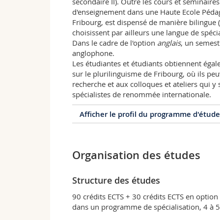
secondaire II). Outre les cours et séminair
d'enseignement dans une Haute Ecole Pédago
Fribourg, est dispensé de manière bilingue (
choisissent par ailleurs une langue de spéciali
Dans le cadre de l'option
anglais
, un semest
anglophone.
Les étudiantes et étudiants obtiennent éga
sur le plurilinguisme de Fribourg, où ils pe
recherche et aux colloques et ateliers qui 
spécialistes de renommée internationale.
Afficher le profil du programme d'étude
Profil du programme d'étu
Organisation des études
Le programme de master en Didactique de
Fribourg est organisé en coopération avec
la Haute Ecole Pédagogique de Lucerne et 
Structure des études
théorique et pratique approfondie en dida
d'acquérir de vastes connaissances des d
90 crédits ECTS + 30 crédits ECTS en optio
de l'apprentissage des langues étrangères
dans un programme de spécialisation, 4 à 
œuvre ces approches et méthodes, à les dé