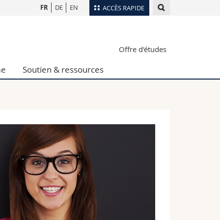
FR
DE
EN
ACCÈS RAPIDE
Annuaire du personnel
Offre d'études
Plan d'accès
nts
Bibliothèques
me
Soutien & ressources
Webmail
rs
Programme des cours
MyUnifr