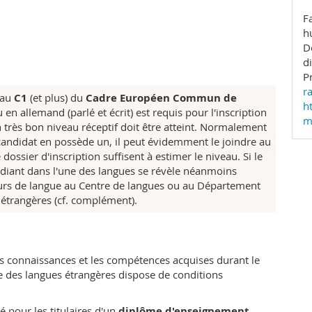
ifférents degrés (du primaire au secondaire II).
F
h
çais, ce qui signifie que des cours doivent être suivis
D
vent parfois être dispensés en anglais;
d
'allemand, le français, l'anglais et l'italien.
P
ur l'option
anglais
ou
italien
font preuve d'un haut
r
en plus des connaissances solides attendues en
eau
C1
(et plus) du
Cadre Européen Commun de
ht
 en allemand (parlé et écrit) est requis pour l'inscription
m
très bon niveau réceptif doit être atteint. Normalement
ition et l'apprentissage des langues, sur la
 candidat en possède un, il peut évidemment le joindre au
iques sociales et politiques du plurilinguisme, sur la
dossier d'inscription suffisent à estimer le niveau. Si le
ue appliquée, ainsi que sur la didactique en général. Il
tudiant dans l'une des langues se révèle néanmoins
insi qu'un semestre d'échange (dans le cadre des
cours de langue au Centre de langues ou au Département
onnels permettent de mettre l'accent sur certains
 étrangères (cf. complément).
eule université en Suisse à proposer un master en
dans cette ville située sur la frontière linguistique
s connaissances et les compétences acquises durant le
la situation linguistique, tant en Suisse romande qu'en
e des langues étrangères dispose de conditions
 les programmes d'études «Sciences du
 pour les titulaires d'un
diplôme d'enseignement