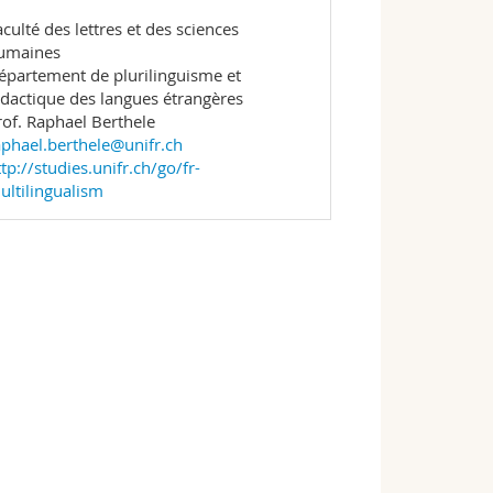
aculté des lettres et des sciences
umaines
épartement de plurilinguisme et
idactique des langues étrangères
rof. Raphael Berthele
aphael.berthele@unifr.ch
tp://studies.unifr.ch/go/fr-
ultilingualism