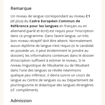
psycholinguistiques
. Il se consacre ainsi à
l'étude du développement des compétences
Remarque
langagières et des aspects cognitifs de
Un niveau de langue correspondant au niveau
C1
l'acquisition plurilingue;
(et plus) du
Cadre Européen Commun de
Le troisième module approfondit les
Référence pour les langues
en français ou en
dimensions
sociolinguistiques
. Il vise l'étude
allemand (parlé et écrit) est requis pour l'inscription
des enjeux de pouvoirs et des aspects
dans ce programme. Dans l'autre langue, un très
politiques, anthropologiques et
bon niveau réceptif doit être atteint. Normalement
économiques liés aux langues;
aucun diplôme de langue n'est requis (si le candidat
Destiné à confronter les connaissances
en possède un, il peut évidemment le joindre au
acquises en cours aux réalités de terrains, le
dossier); les informations contenues dans le dossier
quatrième module s'articule autour d'un
d'inscription suffisent à estimer le niveau. Si le
stage et de séminaires;
niveau linguistique de l'étudiante ou de l'étudiant
La rédaction d'un mémoire clôt la
dans l'une des langues se révèle néanmoins
formation. Dans le cadre de ce travail, les
quelque peu inférieur, il devra suivre un cours de
étudiantes et étudiants explorent des
langue au Centre de langues ou au Département de
questions de recherche au moyen d'outils
plurilinguisme et didactique des langues étrangères
scientifiques qu'ils mettent en œuvre sur
(cf. complément).
une thématique de leur choix.
Option Rhéto-roman
Admission
Les étudiantes et étudiants de l'option
Rhéto-