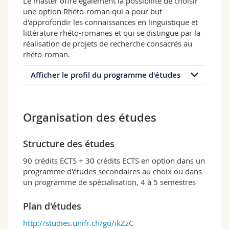
Le master offre également la possibilité de choisir
une option Rhéto-roman qui a pour but
d'approfondir les connaissances en linguistique et
littérature rhéto-romanes et qui se distingue par la
réalisation de projets de recherche consacrés au
rhéto-roman.
Afficher le profil du programme d'études
Profil du programme d'études
Organisation des études
Le master en sciences du plurilinguisme
s'articule autour de cinq modules:
Structure des études
Le premier module transmet aux étudiantes
et étudiants les bases théoriques
90 crédits ECTS + 30 crédits ECTS en option dans un
permettant l'étude de la diversité
programme d'études secondaires au choix ou dans
linguistique dans ses composantes
un programme de spécialisation, 4 à 5 semestres
historiques, individuelles et sociales;
Le second module offre un
Plan d'études
approfondissement thématique et
méthodologique sur les dimensions
http://studies.unifr.ch/go/ikZzC