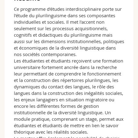
Sciences et médecine
Collaborateurs
Webmail
Ce programme d'études interdisciplinaire porte sur
l'étude du plurilinguisme dans ses composantes
Interfacultaire
Doctorants
Programme des cours
individuelles et sociales. Il met l'accent non
seulement sur les processus acquisitionnels,
cognitifs et didactiques du plurilinguisme mais
MyUnifr
aussi sur les dimensions institutionnelles, politiques
et économiques de la diversité linguistique dans
nos sociétés contemporaines.
Les étudiantes et étudiants reçoivent une formation
universitaire fortement ancrée dans la recherche
leur permettant de comprendre le fonctionnement
et la construction des répertoires plurilingues, les
dynamiques du contact des langues, le rôle des
langues dans la construction des inégalités sociales,
les enjeux langagiers en situation migratoire ou
encore les différentes formes de gestion
institutionnelle de la diversité linguistique. Un
module pratique, comprenant un stage, permet aux
étudiantes et étudiants de mettre en lien le savoir
théorique avec les réalités sociales.