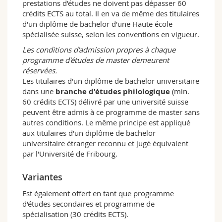
prestations d'études ne doivent pas dépasser 60
littérature étudiée étant pour une bonne part
crédits ECTS au total. Il en va de même des titulaires
anglophone.
d'un diplôme de bachelor d'une Haute école
spécialisée suisse, selon les conventions en vigueur.
Il fonctionne également en étroite synergie
avec
l'Institut de plurilinguisme de
Les conditions d'admission propres à chaque
l'Université de Fribourg
, institué
Centre
programme d'études de master demeurent
scientifique de compétence sur le
réservées.
plurilinguisme
sur mandat du Conseil fédéral.
Les titulaires d'un diplôme de bachelor universitaire
dans une
branche d'études philologique
(min.
Cette collaboration permet aux étudiantes et
60 crédits ECTS) délivré par une université suisse
étudiants de profiter de nombreuses
peuvent être admis à ce programme de master sans
manifestations d'envergure internationale, de
autres conditions. Le même principe est appliqué
réaliser leur stage dans un environnement
aux titulaires d'un diplôme de bachelor
enrichissant, selon les possibilités, et de
universitaire étranger reconnu et jugé équivalent
trouver au
Centre de documentation
par l'Université de Fribourg.
conjoint à la
Bibliothèque des langues
étrangères
la plupart des revues et des
Variantes
œuvres scientifiques dont ils ont besoin pour
conclure leurs études avec succès.
Est également offert en tant que programme
d'études secondaires et programme de
Débouchés
spécialisation (30 crédits ECTS).
Les études de master préparent à des activités