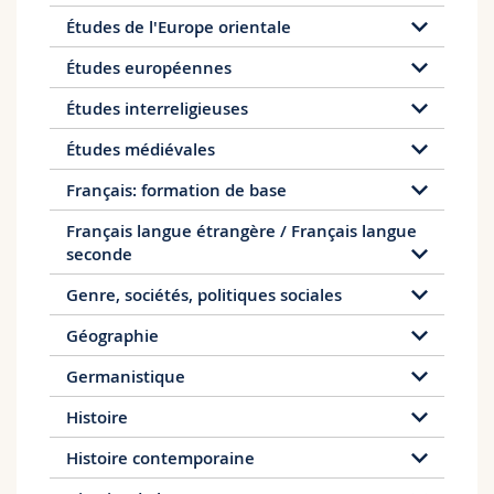
l'administration, des institutions culturelles et
Études de l'Europe orientale
linguistiques, des écoles bilingues ou encore
dans les médias, mais aussi dans
Études européennes
l'administration fédérale, dans les universités et
autres Hautes écoles ou encore dans le cadre
Études interreligieuses
de projets de recherche nationaux.
Études médiévales
Français: formation de base
Français langue étrangère / Français langue
seconde
Genre, sociétés, politiques sociales
Géographie
Germanistique
Histoire
Histoire contemporaine