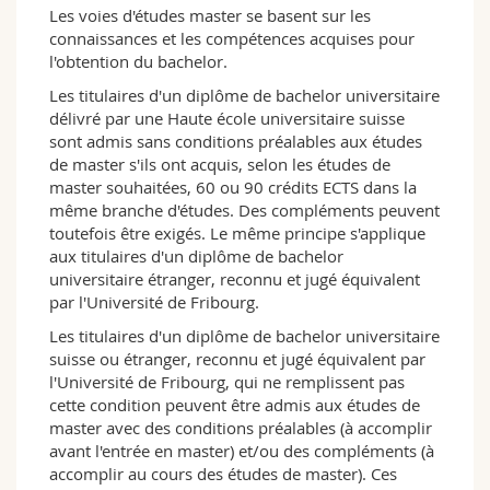
roman
approfondissent, dans le cadre d'un
Les voies d'études master se basent sur les
module spécifique, leurs connaissances
connaissances et les compétences acquises pour
méthodologiques en linguistique et littérature
l'obtention du bachelor.
et les mettent en œuvre sous la forme de
Les titulaires d'un diplôme de bachelor universitaire
recherches empiriques. Le module orienté vers
délivré par une Haute école universitaire suisse
la pratique se consacre aux aspects individuels,
sont admis sans conditions préalables aux études
sociaux et juridiques du plurilinguisme dans les
de master s'ils ont acquis, selon les études de
Grisons, avec une attention particulière sur la
master souhaitées, 60 ou 90 crédits ECTS dans la
promotion et l'usage institutionnel du rhéto-
même branche d'études. Des compléments peuvent
roman ainsi que sur la documentation de cette
toutefois être exigés. Le même principe s'applique
langue d'un point de vue historique et
aux titulaires d'un diplôme de bachelor
contemporain. Les deux travaux de séminaire
universitaire étranger, reconnu et jugé équivalent
et le mémoire de master portent sur le rhéto-
par l'Université de Fribourg.
roman.
Les titulaires d'un diplôme de bachelor universitaire
Profil fribourgeois
suisse ou étranger, reconnu et jugé équivalent par
Idéalement intégré dans l'environnement
l'Université de Fribourg, qui ne remplissent pas
multilingue fribourgeois et suisse, fidèle à sa
cette condition peuvent être admis aux études de
thématique, le programme d'études en sciences
master avec des conditions préalables (à accomplir
du plurilinguisme propose des enseignements
avant l'entrée en master) et/ou des compléments (à
en français et en allemand ainsi qu'en mode de
accomplir au cours des études de master). Ces
fonctionnement bilingue, voire trilingue, la