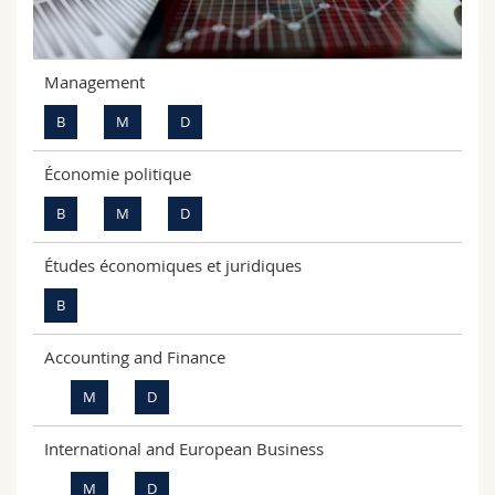
Sciences et médecine
Collaborateurs
Webmail
Interfacultaire
Doctorants
Programme des cours
Management
B
M
D
MyUnifr
Économie politique
B
M
D
Études économiques et juridiques
B
Accounting and Finance
M
D
International and European Business
M
D