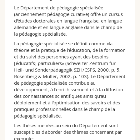
Sciences et médecine
Collaborateurs
Webmail
Le Département de pédagogie spécialisée
(anciennement pédagogie curative) offre un cursus
d'études doctorales en langue française, en langue
Interfacultaire
Doctorants
Programme des cours
allemande et en langue anglaise dans le champ de
la pédagogie spécialisée.
MyUnifr
La pédagogie spécialisée se définit comme «la
théorie et la pratique de l'éducation, de la formation
et du suivi des personnes ayant des besoins
[éducatifs] particuliers» (Schweizer Zentrum für
Heil- und Sonderpädagogik SZH/CSPS, 2000, p. 5;
Rosenberg & Muller, 2002, p. 103). Le Département
de pédagogie spécialisée contribue au
développement, à l'enrichissement et à la diffusion
des connaissances scientifiques ainsi qu'au
déploiement et à l'optimisation des savoirs et des
pratiques professionnelles dans le champ de la
pédagogie spécialisée.
Les thèses menées au sein du Département sont
susceptibles d'aborder des thèmes concernant par
exemple: