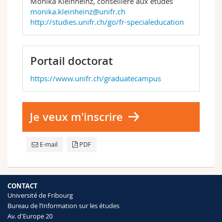
Monika Kleinheinz, conseillère aux études
monika.kleinheinz@unifr.ch
http://studies.unifr.ch/go/fr-specialeducation
Portail doctorat
https://www.unifr.ch/graduatecampus
Je veux m'inscrire
E-mail
PDF
CONTACT
Université de Fribourg
Bureau de l’Information sur les études
Av. d'Europe 20