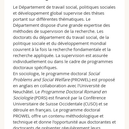
Sciences et médecine
Collaborateurs
Webmail
Le Département de travail social, politiques sociales
et développement global supervise des thèses
portant sur différentes thématiques. Le
Interfacultaire
Doctorants
Programme des cours
Département dispose d'une grande expertise des
méthodes de supervision de la recherche. Les
MyUnifr
doctorats du département du travail social, de la
politique sociale et du développement mondial
couvrent à la fois la recherche fondamentale et la
recherche appliquée. La supervision est assurée
individuellement ou dans le cadre de programmes
doctoraux spécifiques.
En sociologie, le programme doctoral
Social
Problems and Social Welfare
(PROWEL) est proposé
en anglais en collaboration avec l'Université de
Neuchâtel. Le
Programme Doctoral Romand en
Sociologie
(PDRS) est financé par la Conférence
Universitaire de Suisse Occidentale (CUSO) et se
déroule en français. Le programme doctoral
PROWEL offre un contenu méthodologique et
technique et donne l'opportunité aux doctorantes et
doctorants de présenter régulièrement leurs