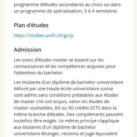
d'autres formes d'expression et de son rôle
programme d'études secondaires au choix ou dans
dans des systèmes complexes comme l'opéra
un programme de spécialisation, 3 à 4 semestres
ou le cinéma. Il favorise un apprentissage
professionnel des stratégies argumentatives
Plan d'études
orales et écrites en musicologie, qui culmine
https://studies.unifr.ch/go/p
dans un travail de master permettant de mener
à bien une recherche personnelle sur un sujet
original.
Admission
Les voies d'études master se basent sur les
Ce programme de master offre deux modules
connaissances et les compétences acquises pour
au choix, l'un visant à former aux métiers de la
l'obtention du bachelor.
recherche et de la culture (avec possibilité de
stage), l'autre aux exigences spécifiques de
Les titulaires d'un diplôme de bachelor universitaire
l'enseignement au gymnase/collège/lycée.
délivré par une Haute école universitaire suisse
sont admis sans conditions préalables aux études
Les étudiantes et étudiants sont aussi invités à
de master s'ils ont acquis, selon les études de
suivre les activités de recherche et de
master souhaitées, 60 ou 90 crédits ECTS dans la
vulgarisation organisées par le Département:
même branche d'études. Des compléments peuvent
colloques, conférences, concerts et opéras
toutefois être exigés. Le même principe s'applique
commentés, Ciné-club, etc.
aux titulaires d'un diplôme de bachelor
Objectifs de formation et débouchés
universitaire étranger, reconnu et jugé équivalent