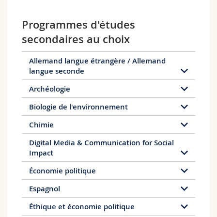
d'éditions musicales; revues scientifiques en
musicologie; humanités numériques; labels
Programmes d'études
discographiques);
secondaires au choix
Carrière musicale ou scénique (en
complément d'études dans une Haute École
de Musique);
Allemand langue étrangère / Allemand
Recherche et carrière académique (Fonds
langue seconde
National Suisse; Universités; Hautes Écoles
Archéologie
de Musique; institutions internationales).
Biologie de l'environnement
Chimie
Digital Media & Communication for Social
Impact
Économie politique
Espagnol
Éthique et économie politique