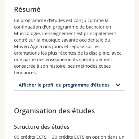
Sciences et médecine
Collaborateurs
Webmail
Résumé
Ce programme d'études est conçu comme la
Interfacultaire
Doctorants
Programme des cours
continuation d'un programme de bachelor en
Musicologie. L'enseignement est principalement
MyUnifr
centré sur la musique savante occidentale du
Moyen Âge à nos jours et repose sur les
orientations les plus récentes de la discipline, avec
une partie des enseignements spécifiquement
consacrée à son histoire, ses méthodes et ses
tendances.
Afficher le profil du programme d'études
Profil du programme d'études
Organisation des études
Ce programme de master offre des
approfondissements sur des sujets variés et se
caractérise par une forte perspective
Structure des études
interdisciplinaire grâce à l'étude des rapports
que la musique entretient avec les codes
90 crédits ECTS + 30 crédits ECTS en option dans un