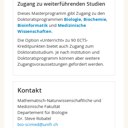
Krankheiten. Zu den verwendeten Werkzeugen
Zugang zu weiterführenden Studien
zählen unter anderem Molekulargenetik,
Molekularbiologie, Proteinanalyse,
Dieses Masterprogramm gibt Zugang zu den
Mikroskopie und Bildgebung sowie
Doktoratsprogrammen
Biologie
,
Biochemie
,
Morphologie.
Bioinformatik
und
Medizinische
Wissenschaften
.
2. Biochemie und Zellbiologie
(120 ECTS-
Die Option «Unterricht» zu 90 ECTS-
Kreditpunkte)
Kreditpunkten bietet auch Zugang zum
Bei dieser Option liegt ein besonderer
Doktoratsstudium. Je nach Institution und
Schwerpunkt auf den
Doktoratsprogramm können aber weitere
gesundheitsregulierenden molekularen
Zugangsvoraussetzungen gefordert werden.
Mechanismen sowie auf deren Fehlregulierung
im Krankheitsfall. Biomoleküle, die die innere
Uhr regulieren, Nährstoffwahrnehmung und
Wachstumskontrolle, Fettstoffwechsel und
Membranbiogenese, Ribosomenbiogenese und
Kontakt
die Stressreaktionen werden mittels «omics»
Mathematisch-Naturwissenschaftliche und
Ansätzen, Ansätzen aus der klassischen
Medizinische Fakultät
Biochemie und aus der computergestützten
Departement für Biologie
Biologie analysiert. Neben Säugetieren und
Dr. Steve Robatel
insbesondere menschlichen Zellkulturlinien
bio-scimed@unifr.ch
werden die Maus und der einzellige