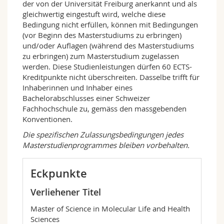
der von der Universität Freiburg anerkannt und als
Forschungsteams erstellt, so dass die
gleichwertig eingestuft wird, welche diese
Studierenden sämtliche Aspekte des täglichen
Bedingung nicht erfüllen, können mit Bedingungen
Lebens eines Wissenschaftlers in der Forschung
(vor Beginn des Masterstudiums zu erbringen)
kennenlernen können. Sie lernen, ein
und/oder Auflagen (während des Masterstudiums
Forschungsprojekt zu planen, durchzuführen,
zu erbringen) zum Masterstudium zugelassen
zu analysieren und zu präsentieren. Darüber
werden. Diese Studienleistungen dürfen 60 ECTS-
hinaus haben Sie die Möglichkeit, praktische
Kreditpunkte nicht überschreiten. Dasselbe trifft für
Kurse anzuleiten und an weiteren Aktivitäten
Inhaberinnen und Inhaber eines
mitzuarbeiten, für die Sie auf Stundenbasis
Bachelorabschlusses einer Schweizer
bezahlt werden.
Fachhochschule zu, gemäss den massgebenden
Der
Master of Science in Molecular Life and
Konventionen.
Health Sciences
schliesst an den Bachelor of
Die spezifischen Zulassungsbedingungen jedes
Science in Biologie oder Biochemie der
Masterstudienprogrammes bleiben vorbehalten.
Universität Freiburg an. Er steht Studierenden
offen, die eines dieser Bachelorprogramme
Eckpunkte
abgeschlossen haben. Es gelten einige
Einschränkungen, die in den Studienplänen des
Verliehener Titel
BSc und des MSc näher beschrieben sind.
Master of Science in Molecular Life and Health
Das Departement für Biologie der
Sciences
Mathematisch-Naturwissenschaftlichen und