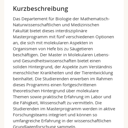
Math.-Nat. und Med. Fak.
Mitarbeitende
Webmail
Kurzbeschreibung
Das Departement für Biologie der Mathematisch-
Interfakultär
Doktorierende
Vorlesungsverzeichnis
Naturwissenschaftlichen und Medizinischen
Fakultät bietet dieses interdisziplinäre
MyUnifr
Masterprogramm mit fünf verschiedenen Optionen
an, die sich mit molekularen Aspekten in
Organismen von Hefe bis zu Säugetieren
beschäftigen. Der Master in Molekularen Lebens-
und Gesundheitswissenschaften bietet einen
soliden Hintergrund, der Aspekte zum Verständnis
menschlicher Krankheiten und der Tierentwicklung
beinhaltet. Die Studierenden erwerben im Rahmen
dieses Programms einen fortgeschrittenen
theoretischen Hintergrund über molekulare
Themen sowie praktische Erfahrung im Labor und
die Fähigkeit, Wissenschaft zu vermitteln. Die
Studierenden im Masterprogramm werden in aktive
Forschungsteams integriert und können so
umfangreiche Erfahrung in der wissenschaftlichen
Grundlagenforschung sammeln.