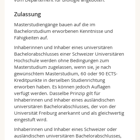
Studierenden können aber wählen, ob sie ihre
Prüfungen in englischer, französischer oder
Zulassung
deutscher Sprache ablegen möchten.
Masterstudiengänge bauen auf die im
Im Masterstudium werden Sie Ihr Wissen über
Bachelorstudium erworbenen Kenntnisse und
moderne Biowissenschaften vertiefen und die
Fähigkeiten auf.
sowohl in der Grundlagenforschung als auch in
der praktischen Anwendung der akademischen
Inhaberinnen und Inhaber eines universitären
Forschung benötigten Techniken erlernen. Die
Bachelorabschlusses einer Schweizer Universitären
Pflicht- und Wahlkurse werden von
Hochschule werden ohne Bedingungen zum
Diskussionen, Präsentationen der Studierenden
Masterstudium zugelassen, wenn sie, je nach
und Übungen im Projektschreiben begleitet.
gewünschtem Masterstudium, 60 oder 90 ECTS-
Durch Fachabkommen mit den Universitäten
Kreditpunkte in derselben Studienrichtung
Bern und Neuenburg (Rahmenvereinbarung
erworben haben. Es können jedoch Auflagen
des BENEFRI-Netzwerkes) können Sie Kurse in
verfügt werden. Dasselbe Prinzip gilt für
diesen Institutionen besuchen und sich diese
Inhaberinnen und Inhaber eines ausländischen
für das Studienprogramm in Freiburg
universitären Bachelorabschlusses, der von der
anrechnen lassen. Die Masterarbeit (60 ECTS-
Universität Freiburg anerkannt und als gleichwertig
Kreditpunkte bei den Forschungsoptionen zu
eingestuft wird.
120 ECTS-Kreditpunkten; 45 ECTS-Kreditpunkte
Inhaberinnen und Inhaber eines Schweizer oder
bei der Option «Unterricht» zu 90 ECTS-
ausländischen universitären Bachelorabschlusses,
Kreditpunkten) wird in einem der